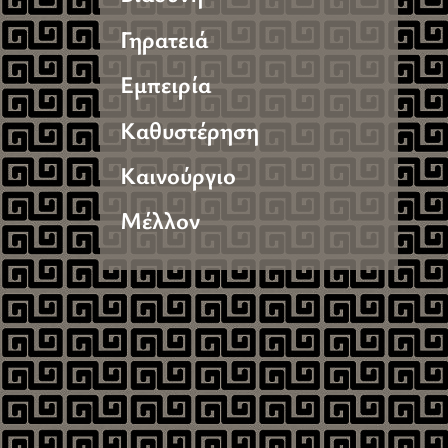
Γηρατειά
Εμπειρία
Καθυστέρηση
Καινούργιο
Μέλλον