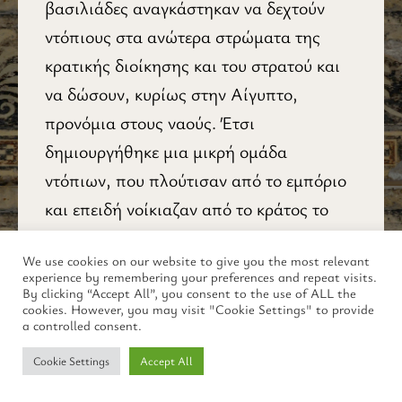
βασιλιάδες αναγκάστηκαν να δε­χτούν
ντόπιους στα ανώτερα στρώματα της
κρατικής διοίκησης και του στρατού και
να δώσουν, κυρίως στην Αίγυπτο,
προνόμια στους ναούς. Έτσι
δημιουργήθηκε μια μικρή ομάδα
ντόπιων, που πλούτισαν από το εμπόριο
και επειδή νοίκιαζαν από το κράτος το
δικαίωμα να μαζεύουν τους φόρους. Όλοι
We use cookies on our website to give you the most relevant
αυτοί μιλούσαν ελληνικά και ζούσαν
experience by remembering your preferences and repeat visits.
όπως οι Έλληνες έποικοι. Οι
By clicking “Accept All”, you consent to the use of ALL the
cookies. However, you may visit "Cookie Settings" to provide
περισσότεροι ντόπιοι, αν και είχαν
a controlled consent.
σχέσεις με τους εποίκους, συνέχιζαν να
Cookie Settings
Accept All
λατρεύουν τους δικούς τους θεούς και να