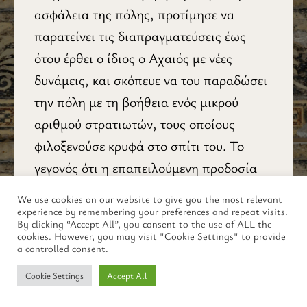
ασφάλεια της πόλης, προτίμησε να
παρατείνει τις διαπραγματεύσεις έως
ότου έρθει ο ίδιος ο Αχαιός με νέες
δυνάμεις, και σκόπευε να του παραδώσει
την πόλη με τη βοήθεια ενός μικρού
αριθμού στρατιωτών, τους οποίους
φιλοξενούσε κρυφά στο σπίτι του. Το
γεγονός ότι η επαπειλούμενη προδοσία
έγινε αντιληπτή και ο Λόγβασις
We use cookies on our website to give you the most relevant
εκτελέστηκε από τους συμπατριώτες του
experience by remembering your preferences and repeat visits.
By clicking “Accept All”, you consent to the use of ALL the
δεν έχει ιδιαίτερη σημασία. Σε ό,τι μας
cookies. However, you may visit "Cookie Settings" to provide
a controlled consent.
αφορά εδώ, το παράδειγμα της Σέλγης
απεικονίζει τον κίνδυνο που αποτελούν
Cookie Settings
Accept All
για την πόλη οι συνομιλητές με τη