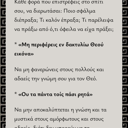
Κάθε φορά που επιστρέφεις στο σπίτι
σου, να διερωτάσαι: Ποιο σφάλμα
διέπραξα; Τι καλόν έπραξα; Τι παρέλειψα
να πράξω από ό,τι όφειλα να είχα πράξει;
*
«Μη περιφέρεις εν δακτυλίω Θεού
εικόνα»
Να μη φανερώνεις στους πολλούς και
αδαείς την γνώμη σου για τον Θεό.
*
«Ου τα πάντα τοίς πάσι ρητά»
Να μην αποκαλύπτεται η γνώση και τα
μυστικά στους αμόρφωτους και στους
αδαείς, διότι δεν μπορούν να τα