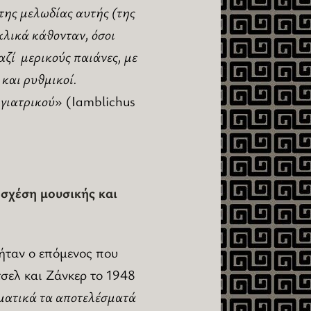
της μελωδίας αυτής (της
κλικά κάθονταν, όσοι
αζί μερικούς παιάνες, με
 και ρυθμικοί.
 γιατρικού
» (Iamblichus
η σχέση μουσικής και
 ήταν ο επόμενος που
σελ και Ζάνκερ το 1948
ματικά τα αποτελέσματά