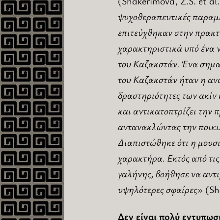
(Shakerimova, Z.S. et al
ψυχοθεραπευτικές παραμέ
επιτεύχθηκαν στην πρακτι
χαρακτηριστικά υπό ένα ν
του Καζακστάν. Ένα σημα
του Καζακστάν ήταν η αν
δραστηριότητες των ακίν
και αντικατοπτρίζει την 
αντανακλώντας την ποικιλ
Διαπιστώθηκε ότι η μουσι
χαρακτήρα. Εκτός από τις
γαλήνης, βοήθησε να αντι
υψηλότερες σφαίρες
» (Sh
Δεν είναι πολύ εντυπωσ