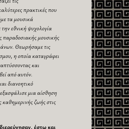
άζει τις
καλύτερες πρακτικές που
ύμε τα μουσικά
 την εθνική ψυχολογία
ης παραδοσιακής μουσικής
μάνων. Θεωρήσαμε τις
σμου, η οποία καταγράφει
ναπτύσσοντας και
βεί από αυτόν.
και διανοητικό
 εξασφάλισε μια αίσθηση
ς καθημερινής ζωής στις
διερεύνησαν, έστω και