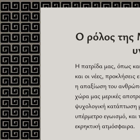
Ο ρόλος της 
υ
Η
πατρίδα μας, όπως και
και οι νέες, προκλήσεις 
η απαξίωση του ανθρώπο
χώρα μας μερικές αποτρό
ψυχολογική κατάπτωση μ
υπέρμετρο εγωισμό, και 
εκρηκτική ατμόσφαιρα.