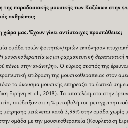
η της παραδοσιακής μουσικής των Καζάκων στην ψυ
ενός ανθρώπου;
η χώρα μας. Έχουν γίνει αντίστοιχες προσπάθειες;
 μία ομάδα τριών φοιτητών/τριών εκπόνησαν πτυχιακή
Η μουσικοθεραπεία ως μη φαρμακευτική θεραπευτική π
κού πόνου στην ανάνηψη
». Ο κύριος σκοπός της έρευνα
εραπευτική επίδραση της μουσικοθεραπείας στον άμε
 πόσο το άκουσμα μουσικής επηρεάζει τα ζωτικά σημε
άκη Ειρήνη et al., 2018). Τα αποτελέσματα στην έρευ
εία, απέδειξαν ότι η % μεταβολή του μετεγχειρητικού
ής μέτρησης μειώνεται κατά 3,99% στην ομάδα χωρίς 
στην ομάδα με την μουσικοθεραπεία (Κουρλετάκη Ειρήν