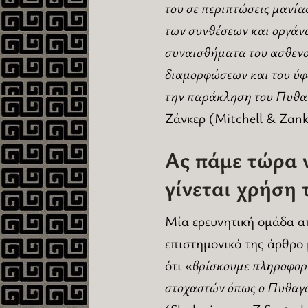
του σε περιπτώσεις μανία
των συνθέσεων και οργάνω
συναισθήματα του ασθενο
διαμορφώσεων και του ύφο
την παράκληση του Πυθαγ
Ζάνκερ (Mitchell & Zank
Ας πάμε τώρα ν
γίνεται χρήση 
Μία ερευνητική ομάδα α
επιστημονικό της άρθρο 
ότι «
βρίσκουμε πληροφορί
στοχαστών όπως ο Πυθαγό