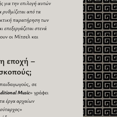
ής για την επιλογή αυτών
α ρυθμίζεται από τα
σεκτική παρατήρηση των
ι επεξεργάζεται στενά
ουν οι Μίτσελ και
νη εποχή –
 σκοπούς;
 παιδαγωγούς, σε
ditional Music
» γράφει
στα έργα αρχαίων
λούταρχος
»