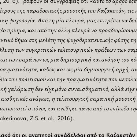
., 2016). Γράφουν οι συγγραφείς ότι «
αυτό το άρθρο εξετ
τρους της παραδοσιακής μουσικής του Καζακστάν, τις 
κή ψυχολογία. Από τη μία πλευρά, μας επιτρέπει να δο
έο πρίσμα, και από την άλλη πλευρά να προσδιορίσουμε
ντικό βήμα στη μελέτη της ψυχοθεραπευτικής φύσης τ
άλυση των συγκριτικών τελετουργικών πράξεων των σα
 και των σαμάνων ως μια δημιουργική κατανόηση του κό
πραγματικότητα, καθώς και ως μία δημιουργική αρχή, α
ία του πολιτισμού και την πραγματικότητα που μεσολα
κή χαλάρωση δεν είχε μόνο συναισθηματικό, αλλά είχε 
 αισθητικές ανάγκες, η τελετουργική σαμανική μουσική
μετωπιστεί ο πόνος και ανέβηκε πάνω από το επίπεδο τη
akerimova, Z.S. et al., 2016).
ιακό ότι οι αγαπητοί συνάδελφοι από το Καζακστάν 