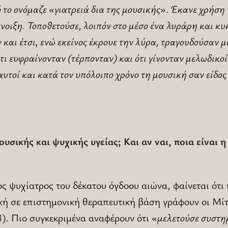
 το ονόμαζε «γιατρειά δια της μουσικής
».
Έκανε χρήση 
νοιξη. Τοποθετούσε, λοιπόν στο μέσο ένα λυράρη και κυ
και έτσι, ενώ εκείνος έκρουε την λύρα, τραγουδούσαν μ
τι ευφραίνονταν (τέρπονταν) και ότι γίνονταν μελωδικοί
υτοί και κατά τον υπόλοιπο χρόνο τη μουσική σαν είδος
υσικής και ψυχικής υγείας; Και αν ναι, ποια είναι 
ς ψυχίατρος του δέκατου όγδοου αιώνα, φαίνεται ότι
κή σε επιστημονική θεραπευτική βάση γράφουν οι Μίτ
8). Πιο συγκεκριμένα αναφέρουν ότι «
μελετούσε συστη