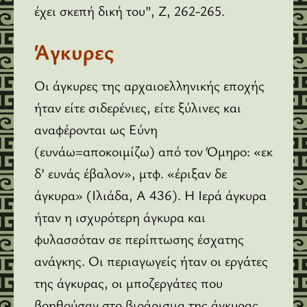
έχει σκεπή δική του”, Ζ, 262-265.
Άγκυρες
Οι άγκυρες της αρχαιοελληνικής εποχής
ήταν είτε σιδερένιες, είτε ξύλινες και
αναφέρονται ως Εύνη
(ευνάω=αποκοιμίζω) από τον Όμηρο: «εκ
δ’ ευνάς έβαλον», μτφ. «έριξαν δε
άγκυρα» (Ιλιάδα, Α 436). Η Ιερά άγκυρα
ήταν η ισχυρότερη άγκυρα και
φυλασσόταν σε περίπτωσης έσχατης
ανάγκης. Οι περιαγωγείς ήταν οι εργάτες
της άγκυρας, οι μποζεργάτες που
βοηθούσαν στο βιράρισμα της άγκυρας.