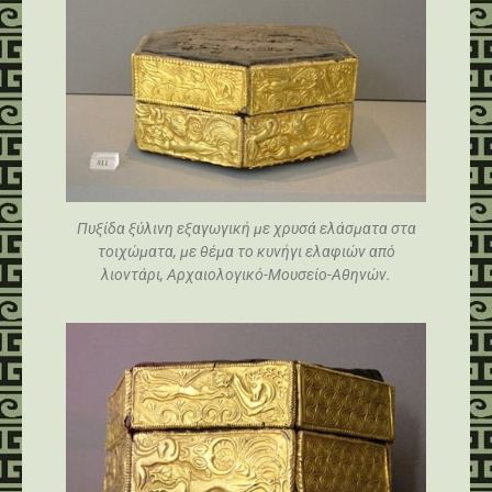
Πυξίδα ξύλινη εξαγωγική με χρυσά ελάσματα στα
τοιχώματα, με θέμα το κυνήγι ελαφιών από
λιοντάρι, Αρχαιολογικό-Μουσείο-Αθηνών.