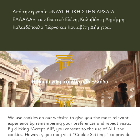
Από την εργασία «ΝΑΥΠΗΓΙΚΗ ΣΤΗΝ ΑΡΧΑΙΑ
ΕΛΛΑΔΑ», των Βρεττού Ελένη, Καλαβάντη Δημήτρη,
Καλαιδόπουλο Γιώργο και Κονιαβίτη Δήμητρα.
Η Ναυπηγική στην αρχαία Ελλάδα
We use cookies on our website to give you the most relevant
Η τριήρης, το διασημότερο πολεμικό πλοίο της
experience by remembering your preferences and repeat visits.
αρχαιότητας
By clicking “Accept All”, you consent to the use of ALL the
cookies. However, you may visit "Cookie Settings" to provide
a controlled consent.