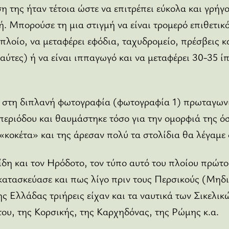
 της ήταν τέτοια ώστε να επιτρέπει εύκολα και γρήγ
. Μπορούσε τη μια στιγμή να είναι τρομερό επιθετικ
 πλοίο, να μεταφέρει εφόδια, ταχυδρομείο, πρέσβεις κ
αύτες) ή να είναι ιππαγωγό και να μεταφέρει 30-35 ίπ
 στη διπλανή φωτογραφία (φωτογραφία 1) πρωταγωνίσ
περιόδου και θαυμάστηκε τόσο για την ομορφιά της όσο
«κοκέτα» και της άρεσαν πολύ τα στολίδια θα λέγαμε
η και τον Ηρόδοτο, τον τύπο αυτό του πλοίου πρώτο
κατασκεύασε και πως λίγο πριν τους Περσικούς (Μηδ
ς Ελλάδας τριήρεις είχαν και τα ναυτικά των Σικελικ
του, της Κορσικής, της Καρχηδόνας, της Ρώμης κ.α.