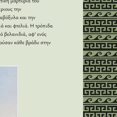
τική μαρτυρία του
ριους την
ραβόξυλα και την
ά και φτελιά. Η τρόπιδα
ό βελανιδιά, αφ’ ενός
αβούσαν κάθε βράδυ στην