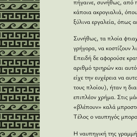
πήγαινε, συνήθως, από π
κάποια ακρογιαλιά, όπου
ξύλινα εργαλεία, όπως 
Συνήθως, τα πλοία φτιαχ
γρήγορα, να κοστίζουν λ
Επειδή δε αφορούσε κρατ
αριθμό τριηρών και αυτό
είχε την ευχέρεια να αυ
τους πλοίου), ήταν η δι
επιπλέον χρήμα. Στις μά
«βλέπουν» καλά μπροστά 
Τέλος ο ναυπηγός μπορού
Η ναυπηγική της γραμμή