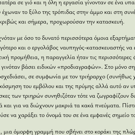
ατέρα σε γιό και η όλη η εργασία γίνονταν σε ένα υπα
 έχωναν το ξύλο της τρόπιδας στην άμμο και στη συνέ
ακριβώς και σήμερα, προχωρούσαν την κατασκευή.
νόταν με όσο το δυνατό περισσότερα όμοια εξαρτήματ
ιγότερο και ο εργολάβος ναυπηγός-κατασκευαστής να έ
ική προμήθεια, η παραγγελία ήταν τις περισσότερες 
 γινόταν βάσει ειδικών «προδιαγραφών». Στο μόνο σ
τοσχεδιάσει, σε συμφωνία με τον τριήραρχο (συνήθως 
ακόσμηση του εμβόλου και της πρύμης αλλά αυτό αν υ
σκες των τριηρών συνηθιζόταν τότε να ζωγραφίζουν δυ
και για να διώχνουν μακριά τα κακά πνεύματα. Πίστ
σε να χαράξει το όνομά του σε ένα εμφανές σημείο τ
, μια όμορφη γραμμή που σβήνει στο κοράκι της πλώρ