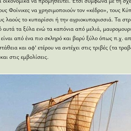
 οικονομικά να προμηθευτεί. Έτσι σύμφωνα με τη σχε
υς Φοίνικες να χρησιμοποιούν τον «κέδρο», τους Κύπ
ς λαούς το κυπαρίσσι ή την αγριοκυπαρισσιά. Τα στ
 αυτά τα ξύλα ενώ τα καπόνια από μελιά, μαυρομουρι
 είναι από ένα πιο σκληρό και βαρύ ξύλο όπως π.χ. απ
στάθεια και αφ’ ετέρου να αντέχει στις τριβές (τα τρ
και στις εμβολίσεις.