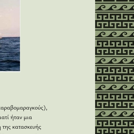
(καραβομαραγκούς),
ιατί ήταν μια
η της κατασκευής