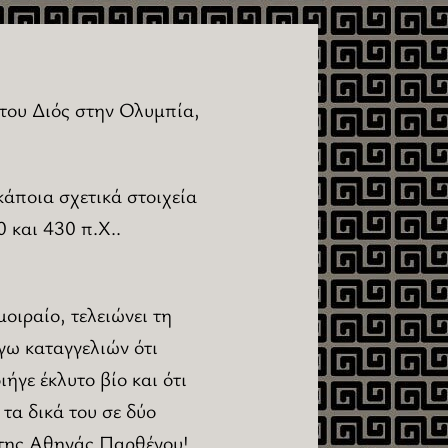
του Διός στην Ολυμπία,
άποια σχετικά στοιχεία
 και 430 π.Χ..
οιραίο, τελειώνει τη
γω καταγγελιών ότι
ήγε έκλυτο βίο και ότι
τα δικά του σε δύο
της Αθηνάς Παρθένου!..