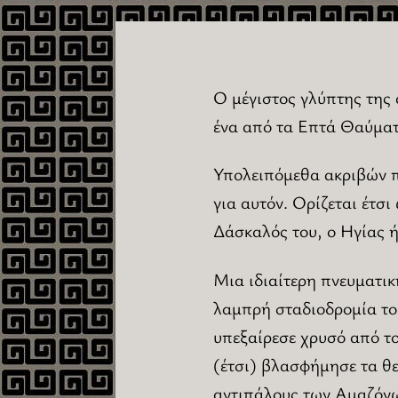
Ο μέγιστος γλύπτης της
ένα από τα Επτά Θαύματ
Υπολειπόμεθα ακριβών π
για αυτόν. Ορίζεται έτσ
Δάσκαλός του, ο Ηγίας ή
Μια ιδιαίτερη πνευματική
λαμπρή σταδιοδρομία του
υπεξαίρεσε χρυσό από το
(έτσι) βλασφήμησε τα θε
αντιπάλους των Αμαζόνω