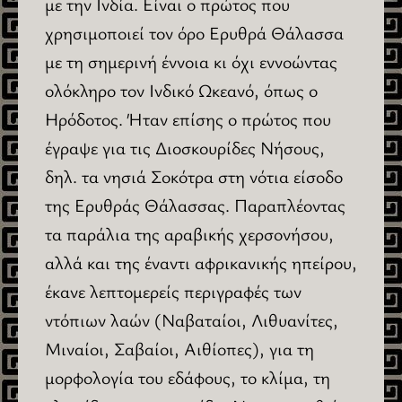
με την Ινδία. Είναι ο πρώτος που
χρησιμοποιεί τον όρο Ερυθρά Θάλασσα
με τη σημερινή έννοια κι όχι εννοώντας
ολόκληρο τον Ινδικό Ωκεανό, όπως ο
Ηρόδοτος. Ήταν επίσης ο πρώτος που
έγραψε για τις Διοσκουρίδες Νήσους,
δηλ. τα νησιά Σοκότρα στη νότια είσοδο
της Ερυθράς Θάλασσας. Παραπλέοντας
τα παράλια της αραβικής χερσονήσου,
αλλά και της έναντι αφρικανικής ηπείρου,
έκανε λεπτομερείς περιγραφές των
ντόπιων λαών (Ναβαταίοι, Λιθυανίτες,
Μιναίοι, Σαβαίοι, Αιθίοπες), για τη
μορφολογία του εδάφους, το κλίμα, τη