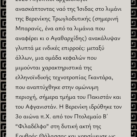
ανασκάπτοντας ναό της Ίσιδας στο λιμάνι
της Βερενίκης Τρωγλοδυτικής (σημερινή
Μπαρανίς, ένα από τα λιμάνια που
αναφέρει κι ο Αγαθαρχίδης) ανακάλυψαν
γλυπτά με ινδικές επιρροές: μεταξύ
άλλων, μια ομάδα κεφαλών που
μιμούνται χαρακτηριστικά της
ελληνοϊνδικής τεχνοτροπίας Γκαντάρα,
που αναπτύχθηκε στην ομώνυμη
περιοχή, σήμερα τμήμα του Πακιστάν και
του Αφγανιστάν. Η Βερενίκη ιδρύθηκε τον
3ο αιώνα π.Χ. από τον Πτολεμαίο Β΄
“Φιλαδέλφο” στη δυτική ακτή της
Ερυθράς Θάλασσας και χρησίμευσε ως