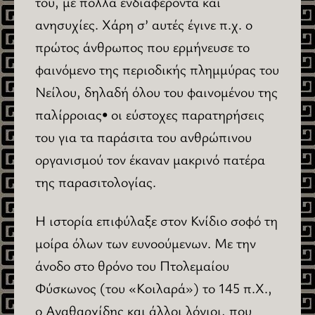
του, με πολλά ενδιαφέροντα και
ανησυχίες. Χάρη σ’ αυτές έγινε π.χ. ο
πρώτος άνθρωπος που ερμήνευσε το
φαινόμενο της περιοδικής πλημμύρας του
Νείλου, δηλαδή όλου του φαινομένου της
παλίρροιας• οι εύστοχες παρατηρήσεις
του για τα παράσιτα του ανθρώπινου
οργανισμού τον έκαναν μακρινό πατέρα
της παρασιτολογίας.
Η ιστορία επιφύλαξε στον Κνίδιο σοφό τη
μοίρα όλων των ευνοούμενων. Με την
άνοδο στο θρόνο του Πτολεμαίου
Φύσκωνος (του «Κοιλαρά») το 145 π.Χ.,
ο Αγαθαρχίδης και άλλοι λόγιοι, που