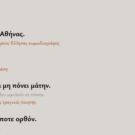
 Αθήνας.
ρχαίος Έλληνας κωμωδιογράφος
ράση
 μη πόνει μάτην.
δεν ωφελούν σε τίποτα.
ς τραγικός ποιητής
ποτε ορθόν.
.