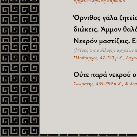
Αρχαιοελληνική παροιμία
Όρνιθος γάλα ζητεί
διώκεις. Άμμον θαλά
Νεκρόν μαστίζεις. Ε
(Μέρος της συλλογής αρχαίων 
Πλούταρχος, 47-120 μ.Χ., Αρχα
Ούτε παρά νεκρού ομ
Σωκράτης, 469-399 π.Χ., Φιλό