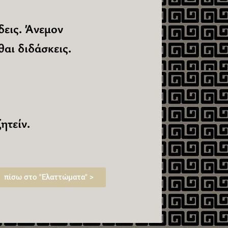
δεις. Άνεμον
θαι διδάσκεις.
ητείν.
πίσω στο "Ελαττώματα" >