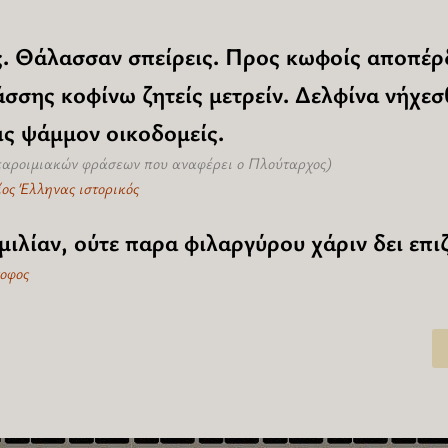
ς. Θάλασσαν σπείρεις. Προς κωφοίς αποπέρ
σσης κοφίνω ζητείς μετρείν. Δελφίνα νήχεσ
ις ψάμμον οικοδομείς.
παροιμιακών φράσεων που αναφέρει ο Πλούταρχος)
ίος Έλληνας ιστορικός
ιλίαν, ούτε παρα φιλαργύρου χάριν δει επιζ
σοφος