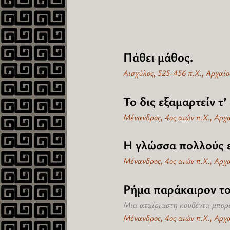
Πάθει μάθος.
Αισχύλος, 525-456 π.Χ., Αρχαίο
Το δις εξαμαρτείν τ
Μένανδρος, 4ος αιών π.Χ., Αρχ
Η γλώσσα πολλούς ε
Μένανδρος, 4ος αιών π.Χ., Αρχ
Ρήμα παράκαιρον το
Μια αταίριαστη κουβέντα μπορε
Μένανδρος, 4ος αιών π.Χ., Αρχ