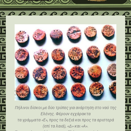
Πήλινοι δίσκοι με δύο τρύπες για ανάρτηση στο ναό της
Eλένης. Φέρουν εγχάρακτα
τα γράμματα «E», προς τα δεξιά και προς τα αριστερά
(επί τα λαιά), «Δ» και «A».