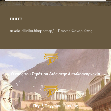
ΠΗΓΕΣ:
arxaia-ellinika.blogspot.gr/ – Γιάννης Φαναριώτης
Ο ναός του Στράτιου Διός στην Αιτωλοακαρνανία
Πέριξ Παγγαίου Ήπειρος