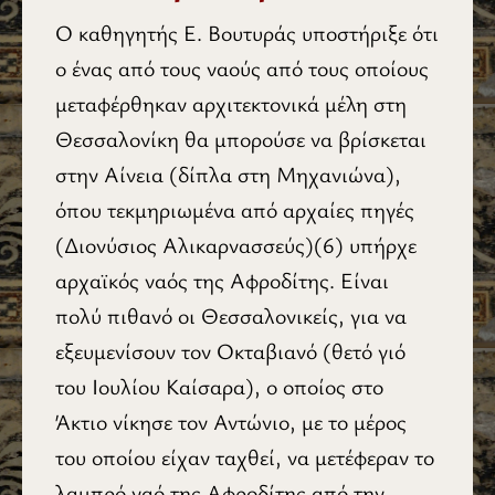
Ο καθηγητής Ε. Βουτυράς υποστήριξε ότι
ο ένας από τους ναούς από τους οποίους
μεταφέρθηκαν αρχιτεκτονικά μέλη στη
Θεσσαλονίκη θα μπορούσε να βρίσκεται
στην Αίνεια (δίπλα στη Μηχανιώνα),
όπου τεκμηριωμένα από αρχαίες πηγές
(Διονύσιος Αλικαρνασσεύς)(6) υπήρχε
αρχαϊκός ναός της Αφροδίτης. Είναι
πολύ πιθανό οι Θεσσαλονικείς, για να
εξευμενίσουν τον Οκταβιανό (θετό γιό
του Ιουλίου Καίσαρα), ο οποίος στο
Άκτιο νίκησε τον Αντώνιο, με το μέρος
του οποίου είχαν ταχθεί, να μετέφεραν το
λαμπρό ναό της Αφροδίτης από την