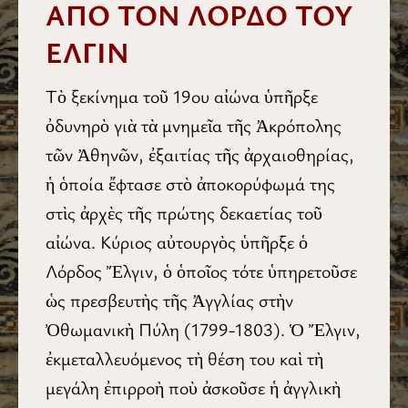
ΑΠΟ ΤΟΝ ΛΟΡΔΟ ΤΟΥ
ΕΛΓΙΝ
Τὸ ξεκίνημα τοῦ 19ου αἰώνα ὑπῆρξε
ὀδυνηρὸ γιὰ τὰ μνημεῖα τῆς Ἀκρόπολης
τῶν Ἀθηνῶν, ἐξαιτίας τῆς ἀρχαιοθηρίας,
ἡ ὁποία ἔφτασε στὸ ἀποκορύφωμά της
στὶς ἀρχὲς τῆς πρώτης δεκαετίας τοῦ
αἰώνα. Κύριος αὐτουργὸς ὑπῆρξε ὁ
Λόρδος Ἔλγιν, ὁ ὁποῖος τότε ὑπηρετοῦσε
ὡς πρεσβευτὴς τῆς Ἀγγλίας στὴν
Ὀθωμανικὴ Πύλη (1799-1803). Ὁ Ἔλγιν,
ἐκμεταλλευόμενος τὴ θέση του καὶ τὴ
μεγάλη ἐπιρροὴ ποὺ ἀσκοῦσε ἡ ἀγγλικὴ