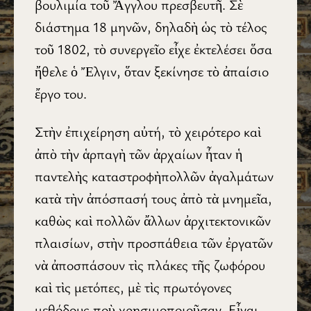
βουλιμία τοῦ Ἄγγλου πρεσβευτῆ. Σὲ
διάστημα 18 μηνῶν, δηλαδὴ ὡς τὸ τέλος
τοῦ 1802, τὸ συνεργεῖο εἶχε ἐκτελέσει ὅσα
ἤθελε ὁ Ἔλγιν, ὅταν ξεκίνησε τὸ ἀπαίσιο
ἔργο του.
Στὴν ἐπιχείρηση αὐτή, τὸ χειρότερο καὶ
ἀπὸ τὴν ἁρπαγὴ τῶν ἀρχαίων ἦταν ἡ
παντελὴς καταστροφὴπολλῶν ἀγαλμάτων
κατὰ τὴν ἀπόσπασή τους ἀπὸ τὰ μνημεῖα,
καθὼς καὶ πολλῶν ἄλλων ἀρχιτεκτονικῶν
πλαισίων, στὴν προσπάθεια τῶν ἐργατῶν
νὰ ἀποσπάσουν τὶς πλάκες τῆς ζωφόρου
καὶ τὶς μετόπες, μὲ τὶς πρωτόγονες
μεθόδους ποὺ χρησιμοποιοῦσαν. Εἶναι