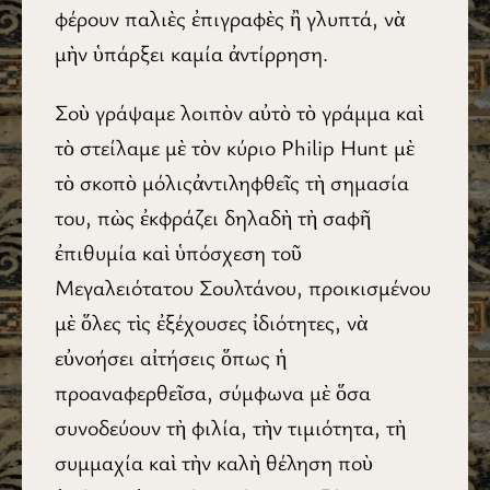
φέρουν παλιὲς ἐπιγραφὲς ἢ γλυπτά, νὰ
μὴν ὑπάρξει καμία ἀντίρρηση.
Σοὺ γράψαμε λοιπὸν αὐτὸ τὸ γράμμα καὶ
τὸ στείλαμε μὲ τὸν κύριο Philip Hunt μὲ
τὸ σκοπὸ μόλιςἀντιληφθεῖς τὴ σημασία
του, πὼς ἐκφράζει δηλαδὴ τὴ σαφῆ
ἐπιθυμία καὶ ὑπόσχεση τοῦ
Μεγαλειότατου Σουλτάνου, προικισμένου
μὲ ὅλες τὶς ἐξέχουσες ἰδιότητες, νὰ
εὐνοήσει αἰτήσεις ὅπως ἡ
προαναφερθεῖσα, σύμφωνα μὲ ὅσα
συνοδεύουν τὴ φιλία, τὴν τιμιότητα, τὴ
συμμαχία καὶ τὴν καλὴ θέληση ποὺ