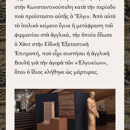
στὴν Κωνσταντινούπολη κατὰ τὴν περίοδο
ποὺ προΐσταστο αὐτῆς ὁ Ἔλγιν. Ἀπὸ αὐτὸ
τὸ ἰταλικὸ κείμενο ἔγινε ἡ μετάφραση τοῦ
φιρμανίου στὰ ἀγγλικά, τὴν ὁποία ἔδωσε
ὁ Χὰντ στὴν Εἰδικὴ Ἐξεταστικὴ
Ἐπιτροπή, ποὺ εἶχε συστήσει ἡ ἀγγλικὴ
Βουλὴ γιὰ τὴν ἀγορὰ τῶν «Ἐλγινείων»,
ὅταν ὁ ἴδιος κλήθηκε ὡς μάρτυρας.