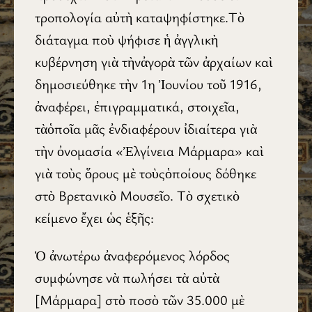
τροπολογία αὐτὴ καταψηφίστηκε.Τὸ
διάταγμα ποὺ ψήφισε ἡ ἀγγλικὴ
κυβέρνηση γιὰ τὴνἀγορὰ τῶν ἀρχαίων καὶ
δημοσιεύθηκε τὴν 1η Ἰουνίου τοῦ 1916,
ἀναφέρει, ἐπιγραμματικά, στοιχεῖα,
τὰὁποῖα μᾶς ἐνδιαφέρουν ἰδιαίτερα γιὰ
τὴν ὀνομασία «Ἐλγίνεια Μάρμαρα» καὶ
γιὰ τοὺς ὅρους μὲ τοὺςὁποίους δόθηκε
στὸ Βρετανικὸ Μουσεῖο. Τὸ σχετικὸ
κείμενο ἔχει ὡς ἑξῆς:
Ὁ ἀνωτέρω ἀναφερόμενος λόρδος
συμφώνησε νὰ πωλήσει τὰ αὐτὰ
[Μάρμαρα] στὸ ποσὸ τῶν 35.000 μὲ