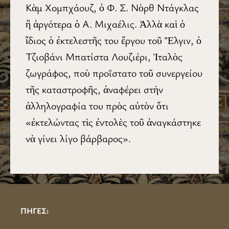
Κὰμ Χομπχάουζ, ὁ Φ. Σ. Νὸρθ Ντάγκλας
ἢ ἀργότερα ὁ Α. Μιχαέλις. Ἀλλὰ καὶ ὁ
ἴδιος ὁ ἐκτελεστῆς του ἔργου τοῦ Ἔλγιν, ὁ
Τζιοβάνι Μπατίστα Λουζιέρι, Ἰταλὸς
ζωγράφος, ποὺ προΐστατο τοῦ συνεργείου
τῆς καταστροφῆς, ἀναφέρει στὴν
ἀλληλογραφία του πρὸς αὐτὸν ὅτι
«ἐκτελώντας τὶς ἐντολὲς τοῦ ἀναγκάστηκε
νὰ γίνει λίγο βάρβαρος».
ΠΗΓΕΣ: