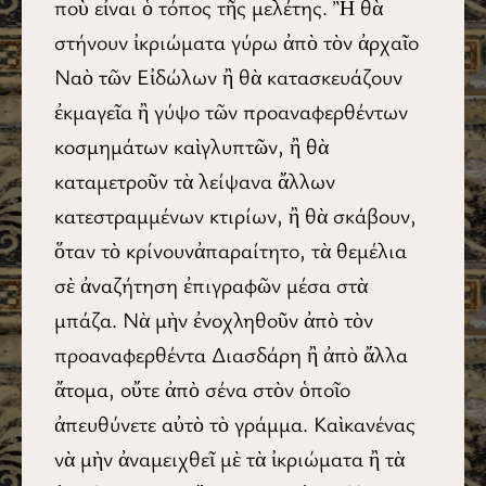
ποὺ εἶναι ὁ τόπος τῆς μελέτης. Ἢ θὰ
στήνουν ἰκριώματα γύρω ἀπὸ τὸν ἀρχαῖο
Ναὸ τῶν Εἰδώλων ἢ θὰ κατασκευάζουν
ἐκμαγεῖα ἢ γύψο τῶν προαναφερθέντων
κοσμημάτων καὶγλυπτῶν, ἢ θὰ
καταμετροῦν τὰ λείψανα ἄλλων
κατεστραμμένων κτιρίων, ἢ θὰ σκάβουν,
ὅταν τὸ κρίνουνἀπαραίτητο, τὰ θεμέλια
σὲ ἀναζήτηση ἐπιγραφῶν μέσα στὰ
μπάζα. Νὰ μὴν ἐνοχληθοῦν ἀπὸ τὸν
προαναφερθέντα Διασδάρη ἢ ἀπὸ ἄλλα
ἄτομα, οὔτε ἀπὸ σένα στὸν ὁποῖο
ἀπευθύνετε αὐτὸ τὸ γράμμα. Καὶκανένας
νὰ μὴν ἀναμειχθεῖ μὲ τὰ ἰκριώματα ἢ τὰ