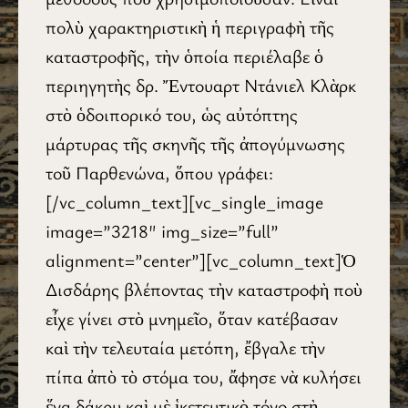
πολὺ χαρακτηριστικὴ ἡ περιγραφὴ τῆς
καταστροφῆς, τὴν ὁποία περιέλαβε ὁ
περιηγητὴς δρ. Ἔντουαρτ Ντάνιελ Κλὰρκ
στὸ ὁδοιπορικό του, ὡς αὐτόπτης
μάρτυρας τῆς σκηνῆς τῆς ἀπογύμνωσης
τοῦ Παρθενώνα, ὅπου γράφει:
[/vc_column_text][vc_single_image
image=”3218″ img_size=”full”
alignment=”center”][vc_column_text]Ὁ
Δισδάρης βλέποντας τὴν καταστροφὴ ποὺ
εἶχε γίνει στὸ μνημεῖο, ὅταν κατέβασαν
καὶ τὴν τελευταία μετόπη, ἔβγαλε τὴν
πίπα ἀπὸ τὸ στόμα του, ἄφησε νὰ κυλήσει
ἕνα δάκρυ καὶ μὲ ἱκετευτικὸ τόνο στὴ