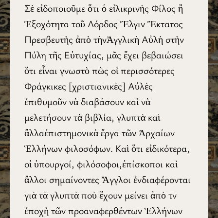
Σὲ εἰδοποιοῦμε ὅτι ὁ εἰλικρινὴς Φίλος ἢ
Ἐξοχότητα τοῦ Λόρδος Ἔλγιν Ἔκτατος
Πρεσβευτὴς ἀπὸ τὴνἈγγλικὴ Αὐλὴ στὴν
Πύλη τῆς Εὐτυχίας, μᾶς ἔχει βεβαιώσει
ὅτι εἶναι γνωστὸ πὼς οἱ περισσότερες
Φράγκικες [χριστιανικὲς] Αὐλὲς
ἐπιθυμοῦν νὰ διαβάσουν καὶ νὰ
μελετήσουν τὰ βιβλία, γλυπτὰ καὶ
ἄλλαἐπιστημονικὰ ἔργα τῶν Ἀρχαίων
Ἑλλήνων φιλοσόφων. Καὶ ὅτι εἰδικότερα,
οἱ ὑπουργοί, φιλόσοφοι,ἐπίσκοποι καὶ
ἄλλοι σημαίνοντες Ἄγγλοι ἐνδιαφέρονται
γιὰ τὰ γλυπτὰ ποὺ ἔχουν μείνει ἀπὸ τν
ἐποχὴ τῶν προαναφερθέντων Ἑλλήνων