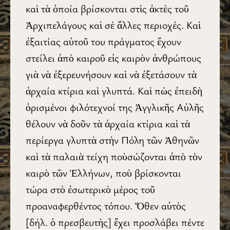
καὶ τὰ ὁποία βρίσκονται στὶς ἀκτὲς τοῦ
Ἀρχιπελάγους καὶ σὲ ἄλλες περιοχές. Καὶ
ἐξαιτίας αὐτοῦ του πράγματος ἔχουν
στείλει ἀπὸ καιροῦ εἰς καιρὸν ἀνθρώπους
γιὰ νὰ ἐξερευνήσουν καὶ νὰ ἐξετάσουν τὰ
ἀρχαία κτίρια καὶ γλυπτά. Καὶ πὼς ἐπειδὴ
ὁρισμένοι φιλότεχνοί της Ἀγγλικῆς Αὐλῆς
θέλουν νὰ δοῦν τὰ ἀρχαία κτίρια καὶ τὰ
περίεργα γλυπτὰ στὴν Πόλη τῶν Ἀθηνῶν
καὶ τὰ παλαιὰ τείχη ποὺσώζονται ἀπὸ τὸν
καιρὸ τῶν Ἑλλήνων, ποὺ βρίσκονται
τώρα στὸ ἐσωτερικὸ μέρος τοῦ
προαναφερθέντος τόπου. Ὅθεν αὐτὸς
[δήλ. ὁ πρεσβευτὴς] ἔχει προσλάβει πέντε