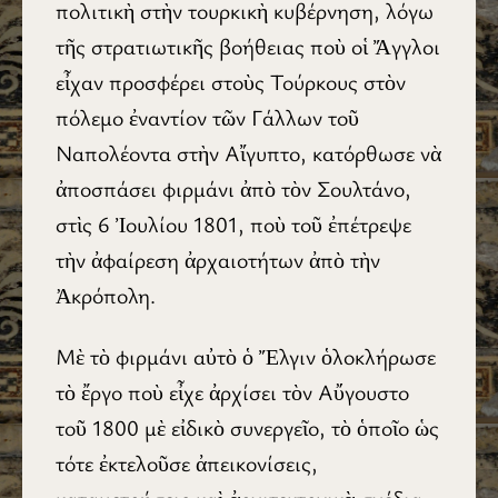
πολιτικὴ στὴν τουρκικὴ κυβέρνηση, λόγω
τῆς στρατιωτικῆς βοήθειας ποὺ οἱ Ἄγγλοι
εἶχαν προσφέρει στοὺς Τούρκους στὸν
πόλεμο ἐναντίον τῶν Γάλλων τοῦ
Ναπολέοντα στὴν Αἴγυπτο, κατόρθωσε νὰ
ἀποσπάσει φιρμάνι ἀπὸ τὸν Σουλτάνο,
στὶς 6 Ἰουλίου 1801, ποὺ τοῦ ἐπέτρεψε
τὴν ἀφαίρεση ἀρχαιοτήτων ἀπὸ τὴν
Ἀκρόπολη.
Μὲ τὸ φιρμάνι αὐτὸ ὁ Ἔλγιν ὁλοκλήρωσε
τὸ ἔργο ποὺ εἶχε ἀρχίσει τὸν Αὔγουστο
τοῦ 1800 μὲ εἰδικὸ συνεργεῖο, τὸ ὁποῖο ὡς
τότε ἐκτελοῦσε ἀπεικονίσεις,