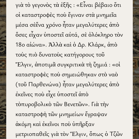
γιὰ τὸ γεγονὸς τὰ ἑξῆς : «Εἶναι βέβαιο ὅτι
οἱ καταστροφὲς ποὺ ἔγιναν στὰ μνημεῖα
μέσα σὲἕνα χρόνο ἦταν μεγαλύτερες ἀπὸ
ὅσες εἶχαν ὑποστεῖ αὐτά, σὲ ὁλόκληρο τὸν
18ο αἰώνα». Ἀλλὰ καὶ ὁ Δρ. Κλάρκ, ἀπὸ
τοὺς πιὸ δυνατοὺς κατήγορους τοῦ
Ἔλγιν, ἀποτιμᾶ συγκριτικὰ τὴ ζημιά : «οἱ
καταστροφὲς ποὺ σημειώθηκαν στὸ ναὸ
(τοῦ Παρθενώνα) ἦταν μεγαλύτερες ἀπὸ
ἐκεῖνες ποὺ εἶχε ὑποστεῖ ἀπὸ
τὸπυροβολικὸ τῶν Βενετῶν». Γιὰ τὴν
καταστροφὴ τῶν μνημείων ἔγραψαν
ἀκόμη καὶ ἐκεῖνοι ποὺ ὑπῆρξαν
μετριοπαθεῖς γιὰ τὸν Ἔλγιν, ὅπως ὁ Τζῶν