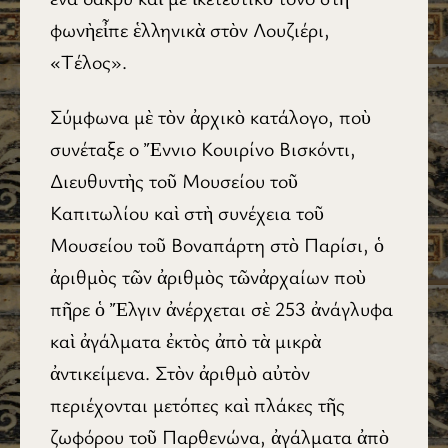
φωνὴεἶπε ἑλληνικὰ στὸν Λουζιέρι,
«Τέλος».
Σύμφωνα μὲ τὸν ἀρχικὸ κατάλογο, ποὺ
συνέταξε ο Ἔννιο Κουιρίνο Βισκόντι,
Διευθυντὴς τοῦ Μουσείου τοῦ
Καπιτωλίου καὶ στὴ συνέχεια τοῦ
Μουσείου τοῦ Βοναπάρτη στὸ Παρίσι, ὁ
ἀριθμὸς τῶν ἀριθμὸς τῶνἀρχαίων ποὺ
πῆρε ὁ Ἔλγιν ἀνέρχεται σὲ 253 ἀνάγλυφα
καὶ ἀγάλματα ἐκτὸς ἀπὸ τὰ μικρὰ
ἀντικείμενα. Στὸν ἀριθμὸ αὐτὸν
περιέχονται μετόπες καὶ πλάκες τῆς
ζωφόρου τοῦ Παρθενώνα, ἀγάλματα ἀπὸ