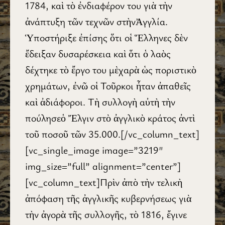
1784, καὶ τὸ ἐνδιαφέρον του γιὰ τὴν
ἀνάπτυξη τῶν τεχνῶν στὴνἈγγλία.
Ὑποστήριξε ἐπίσης ὅτι οἱ Ἕλληνες δὲν
ἔδειξαν δυσαρέσκεια καὶ ὅτι ὁ λαὸς
δέχτηκε τὸ ἔργο του μὲχαρὰ ὡς ποριστικὸ
χρημάτων, ἐνῶ οἱ Τοῦρκοι ἦταν ἀπαθεῖς
καὶ ἀδιάφοροι. Τὴ συλλογὴ αὐτὴ τὴν
πούλησεὁ Ἔλγιν στὸ ἀγγλικὸ κράτος ἀντὶ
τοῦ ποσοῦ τῶν 35.000.[/vc_column_text]
[vc_single_image image=”3219″
img_size=”full” alignment=”center”]
[vc_column_text]Πρὶν ἀπὸ τὴν τελικὴ
ἀπόφαση τῆς ἀγγλικῆς κυβερνήσεως γιὰ
τὴν ἀγορὰ τῆς συλλογῆς, τὸ 1816, ἔγινε