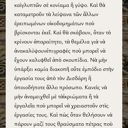
καὶγλυπτῶν σὲ κονίαμα ἢ γύψο. Καὶ θὰ
καταμετροῦν τὰ λείψανα τῶν ἄλλων
ἐρειπωμένων οἰκοδομημάτων ποὺ
βρίσκονται ἐκεῖ. Καὶ θὰ σκάβουν, ὅταν τὸ
κρίνουν ἀπαραίτητο, τὰ θεμέλια γιὰ νὰ
ἀνακαλύψουνἐπιγραφὲς ποὺ μπορεῖ νὰ
ἔχουν καλυφθεῖ ἀπὸ σκουπίδια. Νὰ μὴν
ὑπάρξει καμία διακοπῆ οὔτε ἐμπόδιο στὴν
ἐργασία τους ἀπὸ τὸν Δισδάρη ἢ
ὁποιοδήποτε ἄλλο πρόσωπο. Κανεὶς νὰ
μὴν ἀναμειχθεῖ μὲ τὰἰκριώματα ἢ τὰ
ἐργαλεῖα ποὺ μπορεῖ νὰ χρειαστοῦν στὶς
ἐργασίες τους. Καὶ πὼς ὅταν θελήσουν νὰ
πάρουν μαζί τους θραύσματα πέτρας ποὺ