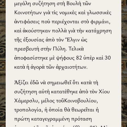
μεγάλη συζήτηση στὴ Βουλὴ τῶν
Κοινοτήτων γιὰ τὶς νομικὲς καὶ γλωσσικὲς
ἀντιφάσεις ποὺ περιέχονται στὸ φιρμάνι,
καὶ ἀκούστηκαν πολλὰ γιὰ τὴν κατάχρηση
τῆς ἐξουσίας ἀπὸ τὸν Ἔλγιν ὡς
πρεσβευτὴ στὴν Πύλη. Τελικὰ
ἀποφασίστηκε μὲ ψήφους 82 ὑπὲρ καὶ 30
κατὰ ἡ ἀγορὰ τῶν ἀρχαιοτήτων.
Ἀξίζει ἐδῶ νὰ σημειωθεῖ ὅτι κατὰ τὴ
συζήτηση αὐτὴ κατατέθηκε ἀπὸ τὸν Χίου
Χάμερσλυ, μέλος τοῦΚοινοβουλίου,
τροπολογία, ἡ ὁποία θὰ θεωρεῖται ἡ
πρώτη καταγεγραμμένη πρόταση