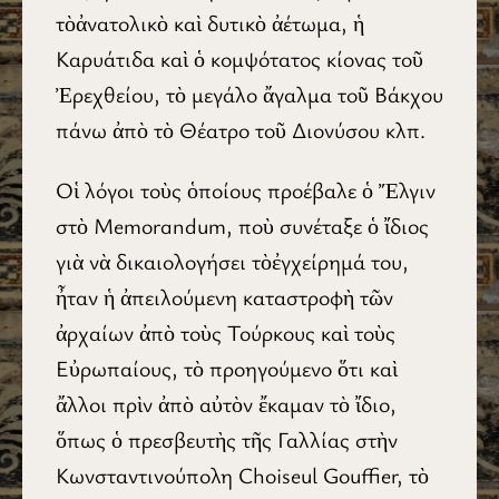
τὸἀνατολικὸ καὶ δυτικὸ ἀέτωμα, ἡ
Καρυάτιδα καὶ ὁ κομψότατος κίονας τοῦ
Ἐρεχθείου, τὸ μεγάλο ἄγαλμα τοῦ Βάκχου
πάνω ἀπὸ τὸ Θέατρο τοῦ Διονύσου κλπ.
Οἱ λόγοι τοὺς ὁποίους προέβαλε ὁ Ἔλγιν
στὸ Memorandum, ποὺ συνέταξε ὁ ἴδιος
γιὰ νὰ δικαιολογήσει τὸἐγχείρημά του,
ἦταν ἡ ἀπειλούμενη καταστροφὴ τῶν
ἀρχαίων ἀπὸ τοὺς Τούρκους καὶ τοὺς
Εὐρωπαίους, τὸ προηγούμενο ὅτι καὶ
ἄλλοι πρὶν ἀπὸ αὐτὸν ἔκαμαν τὸ ἴδιο,
ὅπως ὁ πρεσβευτὴς τῆς Γαλλίας στὴν
Κωνσταντινούπολη Choiseul Gouffier, τὸ