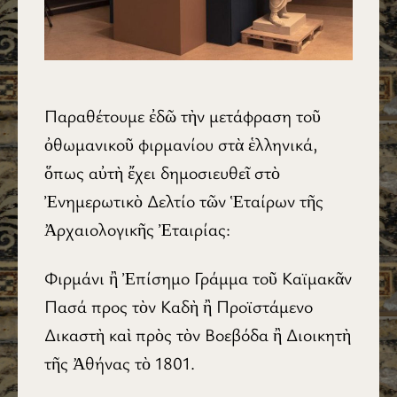
Παραθέτουμε ἐδῶ τὴν μετάφραση τοῦ
ὀθωμανικοῦ φιρμανίου στὰ ἑλληνικά,
ὅπως αὐτὴ ἔχει δημοσιευθεῖ στὸ
Ἐνημερωτικὸ Δελτίο τῶν Ἑταίρων τῆς
Ἀρχαιολογικῆς Ἐταιρίας:
Φιρμάνι ἢ Ἐπίσημο Γράμμα τοῦ Καϊμακᾶν
Πασά προς τὸν Καδὴ ἢ Προϊστάμενο
Δικαστὴ καὶ πρὸς τὸν Βοεβόδα ἢ Διοικητὴ
τῆς Ἀθήνας τὸ 1801.