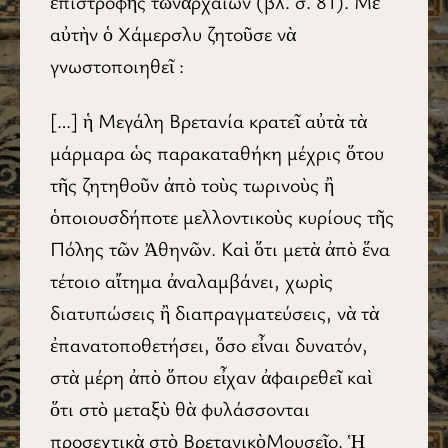
ἐπιστροφῆς τῶνἀρχαίων (βλ. σ. 81). Μὲ
αὐτὴν ὁ Χάμερσλυ ζητοῦσε νὰ
γνωστοποιηθεῖ :
[…] ἡ Μεγάλη Βρετανία κρατεῖ αὐτὰ τὰ
μάρμαρα ὡς παρακαταθήκη μέχρις ὅτου
τῆς ζητηθοῦν ἀπὸ τοὺς τωρινοὺς ἢ
ὁποιουσδήποτε μελλοντικοὺς κυρίους τῆς
Πόλης τῶν Ἀθηνῶν. Καὶ ὅτι μετὰ ἀπὸ ἕνα
τέτοιο αἴτημα ἀναλαμβάνει, χωρὶς
διατυπώσεις ἢ διαπραγματεύσεις, νὰ τὰ
ἐπανατοποθετήσει, ὅσο εἶναι δυνατόν,
στὰ μέρη ἀπὸ ὅπου εἶχαν ἀφαιρεθεῖ καὶ
ὅτι στὸ μεταξὺ θὰ φυλάσσονται
προσεχτικὰ στὸ ΒρετανικὸΜουσεῖο. Ἡ