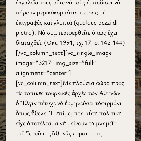
ἐργαλεῖα τους οὔτε νὰ τοὺς ἐμποδίσει νὰ
πάρουν μερικὰκομμάτια πέτρας μὲ
ἐπιγραφὲς καὶ γλυπτὰ (qualque pezzi di
pietra). Νὰ συμπεριφερθεῖτε ὅπως ἔχει
διαταχθεῖ. (Ὀκτ. 1991, τχ. 17, σ. 142-144)
[/vc_column_text][vc_single_image
image=”3217″ img_size=”full”
alignment=”center”]
[vc_column_text]Μὲ πλούσια δῶρα πρὸς
τὶς τοπικὲς τουρκικὲς ἀρχὲς τῶν Ἀθηνῶν,
ὁ Ἔλγιν πέτυχε νὰ ἑρμηνεύσει τὸφιρμάνι
ὅπως ἤθελε. Ἡ ἐπίμεμπτη αὐτὴ πολιτικὴ
εἶχε ἀποτέλεσμα νὰ μείνουν τὰ μνημεῖα
τοῦ Ἱεροῦ τηςἈθηνᾶς ἕρμαια στὴ