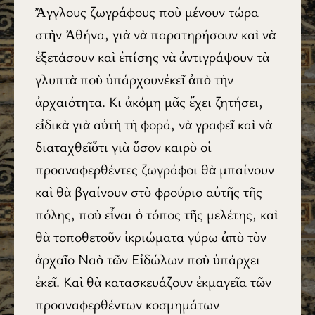
Ἄγγλους ζωγράφους ποὺ μένουν τώρα
στὴν Ἀθήνα, γιὰ νὰ παρατηρήσουν καὶ νὰ
ἐξετάσουν καὶ ἐπίσης νὰ ἀντιγράψουν τὰ
γλυπτὰ ποὺ ὑπάρχουνἐκεῖ ἀπὸ τὴν
ἀρχαιότητα. Κι ἀκόμη μᾶς ἔχει ζητήσει,
εἰδικὰ γιὰ αὐτὴ τὴ φορά, νὰ γραφεῖ καὶ νὰ
διαταχθεῖὅτι γιὰ ὅσον καιρὸ οἱ
προαναφερθέντες ζωγράφοι θὰ μπαίνουν
καὶ θὰ βγαίνουν στὸ φρούριο αὐτῆς τῆς
πόλης, ποὺ εἶναι ὁ τόπος τῆς μελέτης, καὶ
θὰ τοποθετοῦν ἰκριώματα γύρω ἀπὸ τὸν
ἀρχαῖο Ναὸ τῶν Εἰδώλων ποὺ ὑπάρχει
ἐκεῖ. Καὶ θὰ κατασκευάζουν ἐκμαγεῖα τῶν
προαναφερθέντων κοσμημάτων