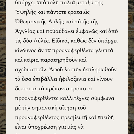
ὑπάρχει ἀπὸπολὺ παλιὰ μεταξύ της
Ὑψηλῆς καὶ πάντοτε κραταιᾶς
Ὀθωμανικῆς Αὐλῆς καὶ αὐτῆς τῆς
Ἀγγλίας καὶ ποὺαὐξάνει ἐμφανῶς καὶ ἀπὸ
τὶς δύο Αὐλές. Εἰδικά, καθὼς δὲν ὑπάρχει
κίνδυνος ἂν τὰ προαναφερθέντα γλυπτὰ
καὶ κτίρια παρατηρηθοῦν καὶ
σχεδιαστοῦν. Ἀφοῦ λοιπὸν ἐκπληρωθοῦν
τὰ ὅσα ἐπιβάλλει ἡφιλοξενία καὶ γίνουν
δεκτοὶ μὲ τὸ πρέποντα τρόπο οἱ
προαναφερθέντες καλλιτέχνες σύμφωνα
μὲ τὴν σημαντικὴ αἴτηση τοῦ
προαναφερθέντος πρεσβευτῆ καὶ ἐπειδὴ
εἶναι ὑποχρέωση γιὰ μᾶς νὰ