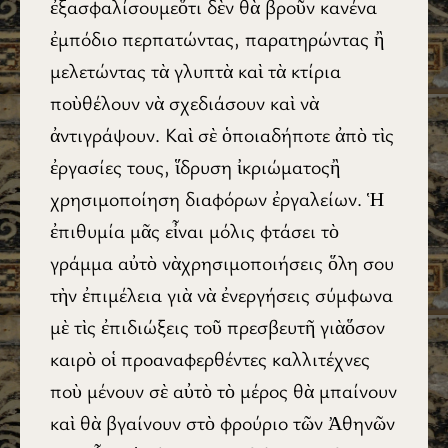
ἐξασφαλίσουμεὅτι δὲν θὰ βροῦν κανένα
ἐμπόδιο περπατώντας, παρατηρώντας ἢ
μελετώντας τὰ γλυπτὰ καὶ τὰ κτίρια
ποὺθέλουν νὰ σχεδιάσουν καὶ νὰ
ἀντιγράψουν. Καὶ σὲ ὁποιαδήποτε ἀπὸ τὶς
ἐργασίες τους, ἵδρυση ἰκριώματοςἢ
χρησιμοποίηση διαφόρων ἐργαλείων. Ἡ
ἐπιθυμία μᾶς εἶναι μόλις φτάσει τὸ
γράμμα αὐτὸ νὰχρησιμοποιήσεις ὅλη σου
τὴν ἐπιμέλεια γιὰ νὰ ἐνεργήσεις σύμφωνα
μὲ τὶς ἐπιδιώξεις τοῦ πρεσβευτῆ γιὰὅσον
καιρὸ οἱ προαναφερθέντες καλλιτέχνες
ποὺ μένουν σὲ αὐτὸ τὸ μέρος θὰ μπαίνουν
καὶ θὰ βγαίνουν στὸ φρούριο τῶν Ἀθηνῶν