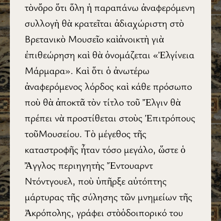
τὸνὄρο ὅτι ὅλη ἡ παραπάνω ἀναφερόμενη
συλλογὴ θὰ κρατεῖται ἀδιαχώριστη στὸ
Βρετανικὸ Μουσεῖο καὶἀνοικτὴ γιὰ
ἐπιθεώρηση καὶ θὰ ὀνομάζεται «Ἐλγίνεια
Μάρμαρα». Καὶ ὅτι ὁ ἀνωτέρω
ἀναφερόμενος λόρδος καὶ κάθε πρόσωπο
ποὺ θὰ ἀποκτᾶ τὸν τίτλο τοῦ Ἔλγιν θὰ
πρέπει νὰ προστίθεται στοὺς Ἐπιτρόπους
τοῦΜουσείου. Τὸ μέγεθος τῆς
καταστροφῆς ἦταν τόσο μεγάλο, ὥστε ὁ
Ἄγγλος περιηγητὴς Ἔντουαρντ
Ντόντγουελ, ποὺ ὑπῆρξε αὐτόπτης
μάρτυρας τῆς σύλησης τῶν μνημείων τῆς
Ἀκρόπολης, γράφει στὸὁδοιπορικό του