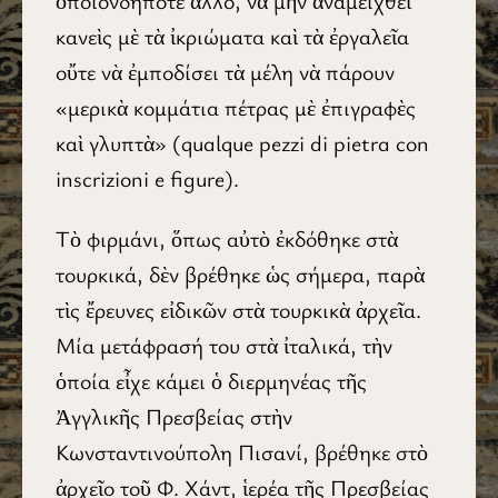
ὁποιονδήποτε ἄλλο, νὰ μὴν ἀναμειχθεῖ
κανεὶς μὲ τὰ ἰκριώματα καὶ τὰ ἐργαλεῖα
οὔτε νὰ ἐμποδίσει τὰ μέλη νὰ πάρουν
«μερικὰ κομμάτια πέτρας μὲ ἐπιγραφὲς
καὶ γλυπτὰ» (qualque pezzi di pietra con
inscrizioni e figure).
Τὸ φιρμάνι, ὅπως αὐτὸ ἐκδόθηκε στὰ
τουρκικά, δὲν βρέθηκε ὡς σήμερα, παρὰ
τὶς ἔρευνες εἰδικῶν στὰ τουρκικὰ ἀρχεῖα.
Μία μετάφρασή του στὰ ἰταλικά, τὴν
ὁποία εἶχε κάμει ὁ διερμηνέας τῆς
Ἀγγλικῆς Πρεσβείας στὴν
Κωνσταντινούπολη Πισανί, βρέθηκε στὸ
ἀρχεῖο τοῦ Φ. Χάντ, ἱερέα τῆς Πρεσβείας