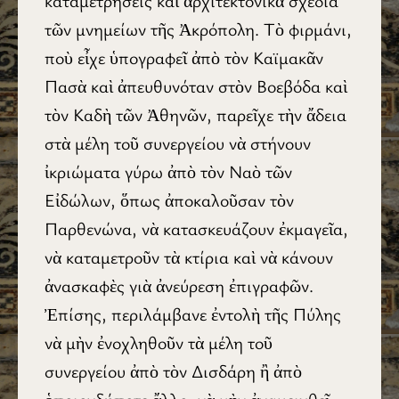
καταμετρήσεις καὶ ἀρχιτεκτονικὰ σχέδια
τῶν μνημείων τῆς Ἀκρόπολη. Τὸ φιρμάνι,
ποὺ εἶχε ὑπογραφεῖ ἀπὸ τὸν Καϊμακᾶν
Πασὰ καὶ ἀπευθυνόταν στὸν Βοεβόδα καὶ
τὸν Καδὴ τῶν Ἀθηνῶν, παρεῖχε τὴν ἄδεια
στὰ μέλη τοῦ συνεργείου νὰ στήνουν
ἰκριώματα γύρω ἀπὸ τὸν Ναὸ τῶν
Εἰδώλων, ὅπως ἀποκαλοῦσαν τὸν
Παρθενώνα, νὰ κατασκευάζουν ἐκμαγεῖα,
νὰ καταμετροῦν τὰ κτίρια καὶ νὰ κάνουν
ἀνασκαφὲς γιὰ ἀνεύρεση ἐπιγραφῶν.
Ἐπίσης, περιλάμβανε ἐντολὴ τῆς Πύλης
νὰ μὴν ἐνοχληθοῦν τὰ μέλη τοῦ
συνεργείου ἀπὸ τὸν Δισδάρη ἢ ἀπὸ