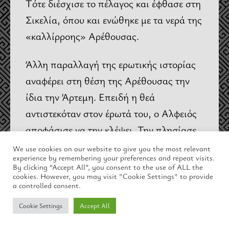
Τότε διέσχισε το πέλαγος και έφθασε στη
Σικελία, όπου και ενώθηκε με τα νερά της
«καλλίρροης» Αρέθουσας.
Άλλη παραλλαγή της ερωτικής ιστορίας
αναφέρει στη θέση της Αρέθουσας την
ίδια την Άρτεμη. Επειδή η θεά
αντιστεκόταν στον έρωτά του, ο Αλφειός
αποφάσισε να την κλέψει. Την πλησίασε
μια μέρα που η Άρτεμη και οι Νύμφες
We use cookies on our website to give you the most relevant
experience by remembering your preferences and repeat visits.
γιόρταζαν κάποια γιορτή στις εκβολές του
By clicking “Accept All”, you consent to the use of ALL the
cookies. However, you may visit "Cookie Settings" to provide
ποταμού στους Λετρινούς της Ηλείας·
a controlled consent.
όμως η θεά πασάλειψε το πρόσωπό της
Cookie Settings
Accept All
με λάσπη και ο Αλφειός δεν την
αναγνώρισε. Ύστερα την καταδίωξε ως