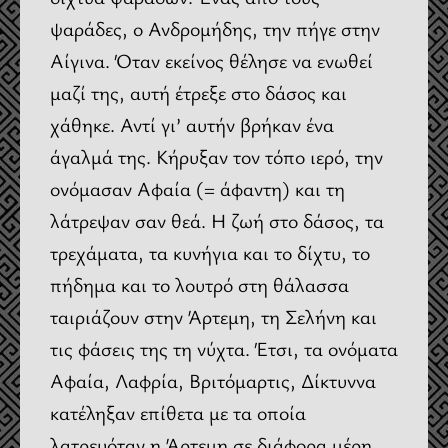
ψαράδες, ο Ανδρομήδης, την πήγε στην
Αίγινα. Όταν εκείνος θέλησε να ενωθεί
μαζί της, αυτή έτρεξε στο δάσος και
χάθηκε. Αντί γι’ αυτήν βρήκαν ένα
άγαλμά της. Κήρυξαν τον τόπο ιερό, την
ονόμασαν Αφαία (= άφαντη) και τη
λάτρεψαν σαν θεά. Η ζωή στο δάσος, τα
τρεχάματα, τα κυνήγια και το δίχτυ, το
πήδημα και το λουτρό στη θάλασσα
ταιριάζουν στην Άρτεμη, τη Σελήνη και
τις φάσεις της τη νύχτα. Έτσι, τα ονόματα
Αφαία, Λαφρία, Βριτόμαρτις, Δίκτυννα
κατέληξαν επίθετα με τα οποία
λατρευόταν η Άρτεμη σε διάφορα μέρη