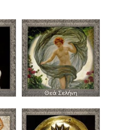
Θεά Σελήνη