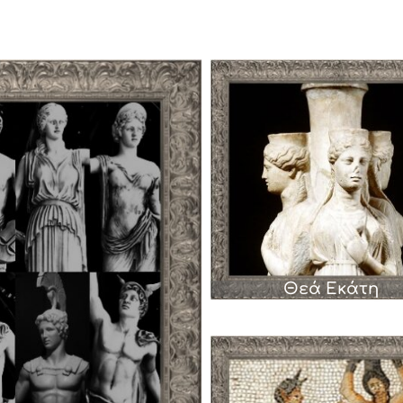
Θεά Εκάτη