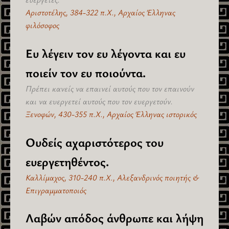
Αριστοτέλης, 384-322 π.Χ., Αρχαίος Έλληνας
φιλόσοφος
Ευ λέγειν τον ευ λέγοντα και ευ
ποιείν τον ευ ποιούντα.
Πρέπει κανείς να επαινεί αυτούς που τον επαινούν
και να ευεργετεί αυτούς που τον ευεργετούν.
Ξενοφών, 430-355 π.Χ., Αρχαίος Έλληνας ιστορικός
Ουδείς αχαριστότερος του
ευεργετηθέντος.
Καλλίμαχος, 310-240 π.Χ., Αλεξανδρινός ποιητής &
Επιγραμματοποιός
Λαβών απόδος άνθρωπε και λήψη