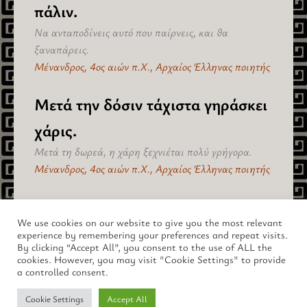
πάλιν.
Να ανταποδίνεις αυτό που παίρνεις, και θα
ξαναπάρεις.
Μένανδρος, 4ος αιών π.Χ., Αρχαίος Έλληνας ποιητής
Μετά την δόσιν τάχιστα γηράσκει
χάρις.
Μετά τη δωρεά, η χάρη ξεχνιέται πολύ γρήγορα.
Μένανδρος, 4ος αιών π.Χ., Αρχαίος Έλληνας ποιητής
πίσω στο "Συναισθήματα" >
We use cookies on our website to give you the most relevant
experience by remembering your preferences and repeat visits.
By clicking “Accept All”, you consent to the use of ALL the
cookies. However, you may visit "Cookie Settings" to provide
a controlled consent.
Copyright © 2026 lus.gr – Ο Μαγευτικός Κόσμος της Αρχαίας
Cookie Settings
Accept All
Ελλάδας.