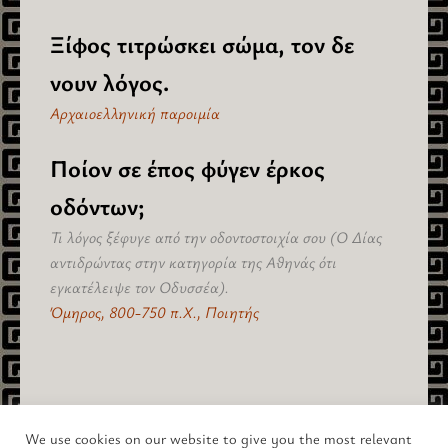
Ξίφος τιτρώσκει σώμα, τον δε
νουν λόγος.
Αρχαιοελληνική παροιμία
Ποίον σε έπος φύγεν έρκος
οδόντων;
Τι λόγος ξέφυγε από την οδοντοστοιχία σου (Ο Δίας
αντιδρώντας στην κατηγορία της Αθηνάς ότι
εγκατέλειψε τον Οδυσσέα).
Όμηρος, 800-750 π.Χ., Ποιητής
πίσω στο "Συναισθήματα" >
We use cookies on our website to give you the most relevant