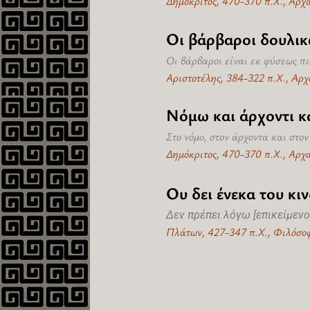
Δημόκριτος, 470-370 π.Χ., Αρχ
Οι βάρβαροι δουλικ
Οι βάρβαροι είναι εκ φύσεως πι
Αριστοτέλης, 384-322 π.Χ., Αρ
Νόμω και άρχοντι κ
Στο νόμο, στον άρχοντα και στον
Δημόκριτος, 470-370 π.Χ., Αρχ
Ου δει ένεκα του κι
Δεν πρέπει λόγω [επικείμενο
Πλάτων, 427-347 π.Χ., Φιλόσο