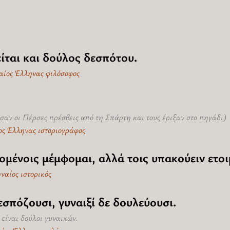
ίται και δούλος δεσπότου.
χαίος Έλληνας φιλόσοφος
σαν οι Πέρσες πρέσβεις από τη Σπάρτη και τους έριξαν στο πηγάδι)
ος Έλληνας ιστοριογράφος
ομένοις μέμφομαι, αλλά τοις υπακούειν ετοι
ναίος ιστορικός
εσπόζουσι, γυναιξί δε δουλεύουσι.
είναι δούλοι γυναικών.