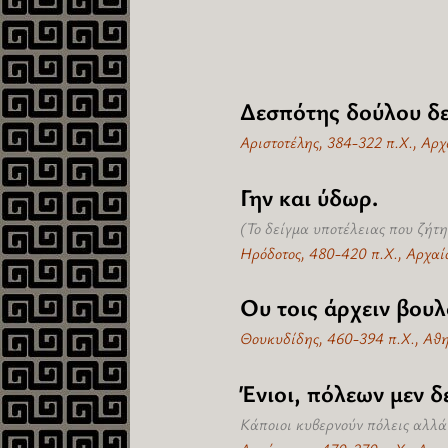
Δεσπότης δούλου δε
Αριστοτέλης, 384-322 π.Χ., Αρ
Γην και ύδωρ.
(Το δείγμα υποτέλειας που ζήτη
Ηρόδοτος, 480-420 π.Χ., Αρχαί
Ου τοις άρχειν βουλ
Θουκυδίδης, 460-394 π.Χ., Αθη
Ένιοι, πόλεων μεν δ
Κάποιοι κυβερνούν πόλεις αλλά 