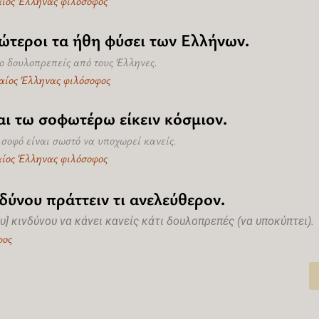
αίος Έλληνας φιλόσοφος
ώτεροι τα ήθη φύσει των Ελλήνων.
ο δουλοπρεπείς από τους Έλληνες.
χαίος Έλληνας φιλόσοφος
αι τω σοφωτέρω είκειν κόσμιον.
 σοφό είναι σωστό να υποχωρεί κανείς.
αίος Έλληνας φιλόσοφος
νδύνου πράττειν τι ανελεύθερον.
υ] κινδύνου να κάνει κανείς κάτι δουλοπρεπές (να υποκύπτει).
φος