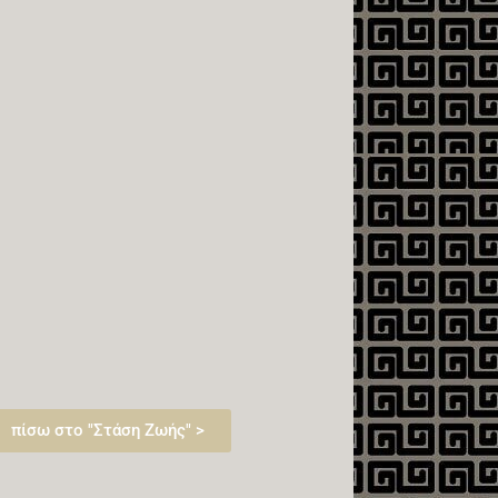
πίσω στο "Στάση Ζωής" >