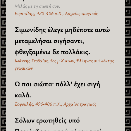
Μιλάς με τη σιωπή σου.
Ευριπίδης, 480-406 π.Χ., Αρχαίος τραγικός
Σιμωνίδης έλεγε μηδέποτε αυτώ
μεταμελήσαι σιγήσαντι,
φθεγξαμένω δε πολλάκις.
Ιωάννης Στοβαίος, 5ος μ.Χ αιών, Έλληνας συλλέκτης
γνωμικών
Ω παι σιώπα· πόλλ’ έχει σιγή
καλά.
Σοφοκλής, 496-406 π.Χ., Αρχαίος τραγικός
Σόλων ερωτηθείς υπό
Περιάνδρου παρά πότον επεί