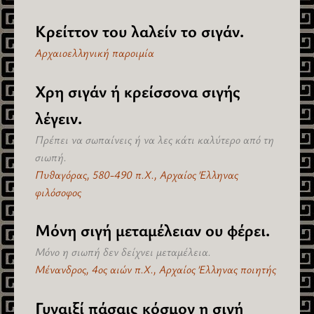
Κρείττον του λαλείν το σιγάν.
Αρχαιοελληνική παροιμία
Χρη σιγάν ή κρείσσονα σιγής
λέγειν.
Πρέπει να σωπαίνεις ή να λες κάτι καλύτερο από τη
σιωπή.
Πυθαγόρας, 580-490 π.Χ., Αρχαίος Έλληνας
φιλόσοφος
Μόνη σιγή μεταμέλειαν ου φέρει.
Μόνο η σιωπή δεν δείχνει μεταμέλεια.
Μένανδρος, 4ος αιών π.Χ., Αρχαίος Έλληνας ποιητής
Γυναιξί πάσαις κόσμον η σιγή