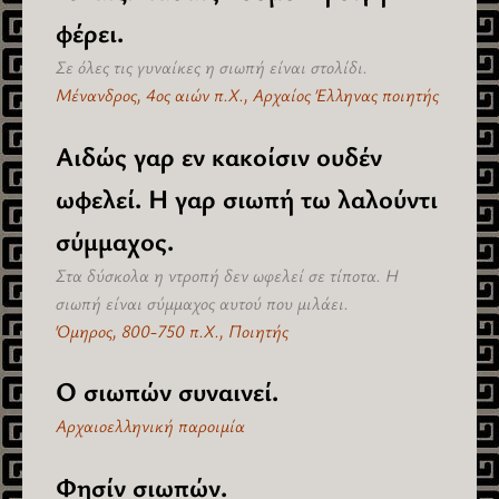
φέρει.
Σε όλες τις γυναίκες η σιωπή είναι στολίδι.
Μένανδρος, 4ος αιών π.Χ., Αρχαίος Έλληνας ποιητής
Αιδώς γαρ εν κακοίσιν ουδέν
ωφελεί. Η γαρ σιωπή τω λαλούντι
σύμμαχος.
Στα δύσκολα η ντροπή δεν ωφελεί σε τίποτα. Η
σιωπή είναι σύμμαχος αυτού που μιλάει.
Όμηρος, 800-750 π.Χ., Ποιητής
Ο σιωπών συναινεί.
Αρχαιοελληνική παροιμία
Φησίν σιωπών.