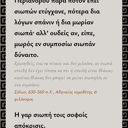
σιωπών ετύγχανε, πότερα δια
λόγων σπάνιν ή δια μωρίαν
σιωπά· αλλ’ ουδείς αν, είπε,
μωρός εν συμποσίω σιωπάν
δύναιτο.
Ερωτηθείς, ενώ τα πίνανε και δεν μιλούσε, αν σιωπά
επειδή δεν έχει τίποτα να πει ή επειδή είναι βλάκας:
κανένας βλάκας δεν μπορεί να μείνει σιωπηλός σε
ένα συμπόσιο.
Σόλων, 630-560 π.Χ., Αθηναίος νομοθέτης &
φιλόσοφος
Η γαρ σιωπή τοις σοφοίς
απόκρισις.