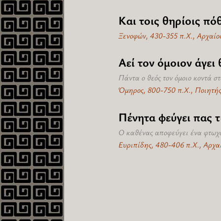
Και τοις θηρίοις πό
Ξενοφών, 430-355 π.Χ., Αρχαίο
Αεί τον όμοιον άγει 
Πάντα ο θεός τον όμοιο κοντά στ
Όμηρος, 800-750 π.Χ., Ποιητή
Πένητα φεύγει πας τ
Ο καθένας αποφεύγει ένα φτωχό
Ευριπίδης, 480-406 π.Χ., Αρχαί