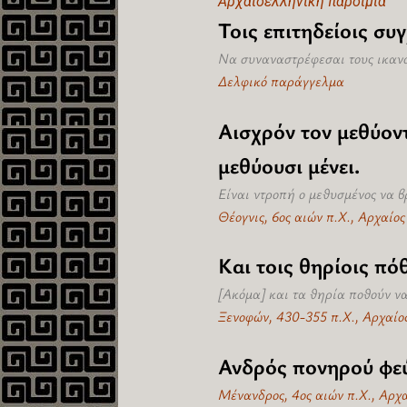
Αρχαιοελληνική παροιμία
Τοις επιτηδείοις συ
Να συναναστρέφεσαι τους ικανο
Δελφικό παράγγελμα
Αισχρόν τον μεθύοντ
μεθύουσι μένει.
Είναι ντροπή ο μεθυσμένος να β
Θέογνις, 6ος αιών π.Χ., Αρχαίο
Και τοις θηρίοις πό
[Ακόμα] και τα θηρία ποθούν να
Ξενοφών, 430-355 π.Χ., Αρχαίο
Ανδρός πονηρού φεύ
Μένανδρος, 4ος αιών π.Χ., Αρχ