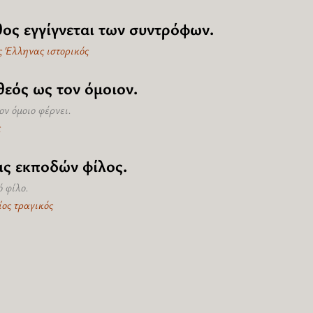
θος εγγίγνεται των συντρόφων.
ς Έλληνας ιστορικός
θεός ως τον όμοιον.
ον όμοιο φέρνει.
ς
ις εκποδών φίλος.
 φίλο.
ος τραγικός