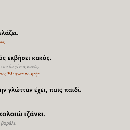
λάζει.
φος
ός εκβήσει κακός.
 συ θα γίνεις κακός.
αίος Έλληνας ποιητής
ην γλώτταν έχει, παις παιδί.
κολοιώ ιζάνει.
 βαρέλι.