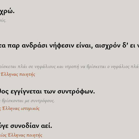
γχρώ.
ύς.
α παρ ανδράσι νήφεσιν είναι, αισχρόν δ’ ε
ρίσκεται πλάι σε νηφάλιους και ντροπή να βρίσκεται ο νηφάλιος πλά
ς Έλληνας ποιητής
θος εγγίγνεται των συντρόφων.
 βρίσκονται με συντρόφους.
ς Έλληνας ιστορικός
γε συνοδίαν αεί.
αίος Έλληνας ποιητής