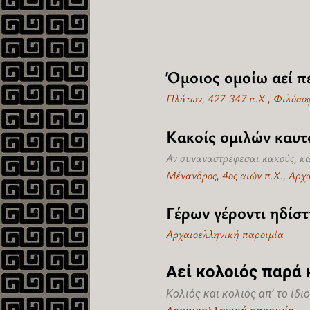
Όμοιος ομοίω αεί πε
Πλάτων, 427-347 π.Χ., Φιλόσο
Κακοίς ομιλών καυτ
Αν συναναστρέφεσαι κακούς, και
Μένανδρος, 4ος αιών π.Χ., Αρχ
Γέρων γέροντι ηδίστ
Αρχαιοελληνική παροιμία
Αεί κολοιός παρά 
Κολιός και κολιός απ’ το ίδιο