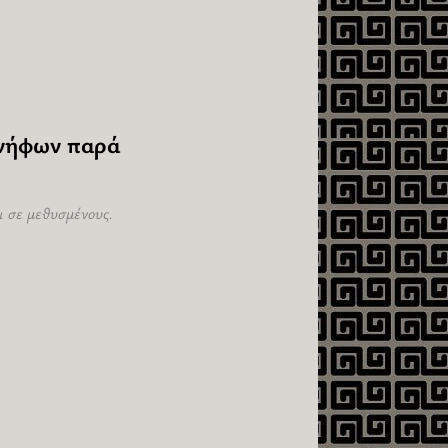
ι νήφων παρά
ι σε μεθυσμένους.