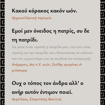
Κακού κόρακος κακόν ωόν.
Αρχαιοελληνική παροιμία
Εμοί μεν όνειδος η πατρίς, συ δε
τη πατρίδι.
Για μένα είναι ντροπή η πατρίδα μου, ενώ εσύ είσαι
ντροπή για την πατρίδα σου (Απαντώντας σε κάποιον
που τον ειρωνεύτηκε για τη σκυθική του καταγωγή).
Ανάχαρσις, 6ος π.Χ. αιών, Σκύθης ηγεμόνας &
φιλόσοφος
Ουχ ο τόπος τον άνδρα αλλ’ ο
ανήρ αυτόν έντιμον ποιεί.
Αγησίλαος, Σπαρτιάτης βασιλιάς