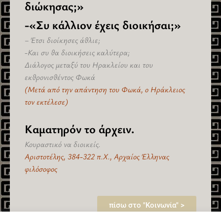
διώκησας;»
-«Συ κάλλιον έχεις διοικήσαι;»
– Έτσι διοίκησες άθλιε;
-Και συ θα διοικήσεις καλύτερα;
Διάλογος μεταξύ του Ηρακλείου και του
εκθρονισθέντος Φωκά
(Μετά από την απάντηση του Φωκά, ο Ηράκλειος
τον εκτέλεσε)
Καματηρόν το άρχειν.
Κουραστικό να διοικείς.
Αριστοτέλης, 384-322 π.Χ., Αρχαίος Έλληνας
φιλόσοφος
πίσω στο "Κοινωνία" >