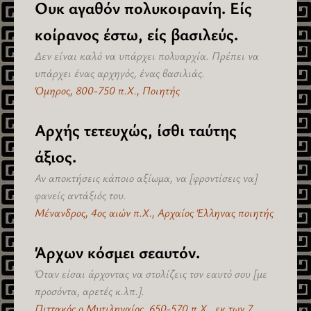
Ουκ αγαθόν πολυκοιρανίη. Είς
κοίρανος έστω, είς βασιλεύς.
Δεν είναι καλό να υπάρχει πολυαρχία. Πρέπει να
υπάρχει ένας αρχηγός, ένας βασιλιάς.
Όμηρος, 800-750 π.Χ., Ποιητής
Αρχής τετευχώς, ίσθι ταύτης
άξιος.
Αν αποκτήσεις κάποιο αξίωμα, να [φροντίσεις να]
φανείς αντάξιός του.
Μένανδρος, 4ος αιών π.Χ., Αρχαίος Έλληνας ποιητής
Άρχων κόσμει σεαυτόν.
Όταν είσαι άρχοντας να στολίζεις τον εαυτό σου [με
προσόντα, αρετές κ.λπ.].
Πιττακός ο Μυτιληναίος, 650-570 π.Χ., εκ των 7