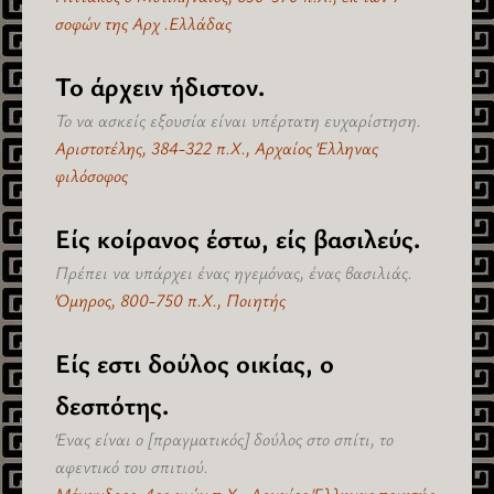
σοφών της Αρχ .Ελλάδας
Το άρχειν ήδιστον.
Το να ασκείς εξουσία είναι υπέρτατη ευχαρίστηση.
Αριστοτέλης, 384-322 π.Χ., Αρχαίος Έλληνας
φιλόσοφος
Είς κοίρανος έστω, είς βασιλεύς.
Πρέπει να υπάρχει ένας ηγεμόνας, ένας βασιλιάς.
Όμηρος, 800-750 π.Χ., Ποιητής
Είς εστι δούλος οικίας, ο
δεσπότης.
Ένας είναι ο [πραγματικός] δούλος στο σπίτι, το
αφεντικό του σπιτιού.
Μένανδρος, 4ος αιών π.Χ., Αρχαίος Έλληνας ποιητής