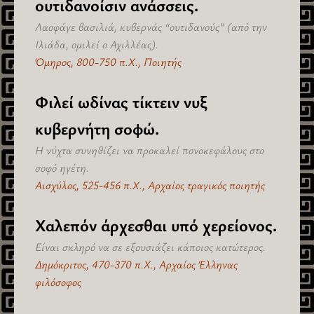
ουτιδανοίσιν ανάσσεις.
Λαοφάγε βασιλιά, κυβερνάς “ουτιδανούς” (από την
Ιλιάδα, ομιλεί ο Αχιλλέας).
Όμηρος, 800-750 π.Χ., Ποιητής
Φιλεί ωδίνας τίκτειν νυξ
κυβερνήτη σοφώ.
Η νύχτα συνηθίζει να προκαλεί πονοκεφάλους στο
σοφό ηγέτη.
Αισχύλος, 525-456 π.Χ., Αρχαίος τραγικός ποιητής
Χαλεπόν άρχεσθαι υπό χερείονος.
Είναι σκληρό να σε εξουσιάζει κάποιος κατώτερος.
Δημόκριτος, 470-370 π.Χ., Αρχαίος Έλληνας
φιλόσοφος