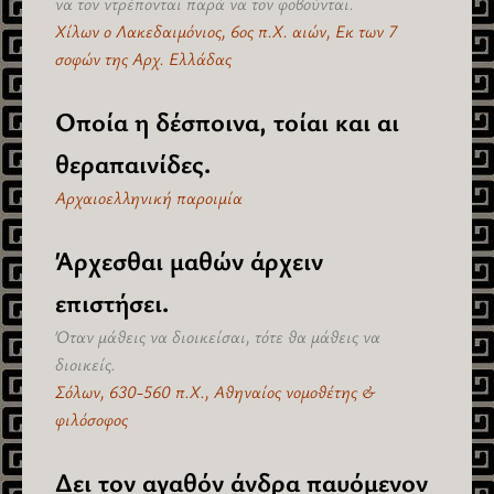
να τον ντρέπονται παρά να τον φοβούνται.
Χίλων ο Λακεδαιμόνιος, 6ος π.Χ. αιών, Εκ των 7
σοφών της Αρχ. Ελλάδας
Οποία η δέσποινα, τοίαι και αι
θεραπαινίδες.
Αρχαιοελληνική παροιμία
Άρχεσθαι μαθών άρχειν
επιστήσει.
Όταν μάθεις να διοικείσαι, τότε θα μάθεις να
διοικείς.
Σόλων, 630-560 π.Χ., Αθηναίος νομοθέτης &
φιλόσοφος
Δει τον αγαθόν άνδρα παυόμενον