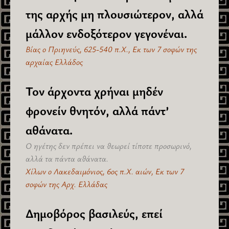
της αρχής μη πλουσιώτερον, αλλά
μάλλον ενδοξότερον γεγονέναι.
Βίας ο Πριηνεύς, 625-540 π.Χ., Εκ των 7 σοφών της
αρχαίας Ελλάδος
Τον άρχοντα χρήναι μηδέν
φρονείν θνητόν, αλλά πάντ’
αθάνατα.
Ο ηγέτης δεν πρέπει να θεωρεί τίποτε προσωρινό,
αλλά τα πάντα αθάνατα.
Χίλων ο Λακεδαιμόνιος, 6ος π.Χ. αιών, Εκ των 7
σοφών της Αρχ. Ελλάδας
Δημοβόρος βασιλεύς, επεί