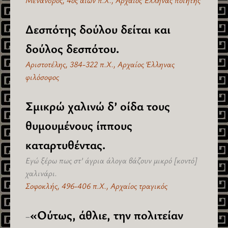
Δεσπότης δούλου δείται και
δούλος δεσπότου.
Αριστοτέλης, 384-322 π.Χ., Αρχαίος Έλληνας
φιλόσοφος
Σμικρώ χαλινώ δ’ οίδα τους
θυμουμένους ίππους
καταρτυθέντας.
Εγώ ξέρω πως στ’ άγρια άλογα βάζουν μικρό [κοντό]
χαλινάρι.
Σοφοκλής, 496-406 π.Χ., Αρχαίος τραγικός
«Ούτως, άθλιε, την πολιτείαν
–