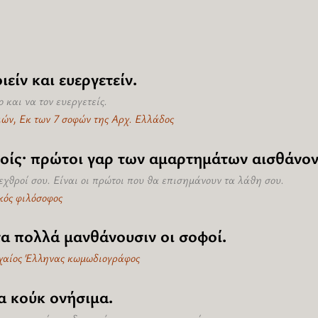
είν και ευεργετείν.
ο και να τον ευεργετείς.
αιών, Εκ των 7 σοφών της Αρχ. Ελλάδος
ροίς· πρώτοι γαρ των αμαρτημάτων αισθάνον
εχθροί σου. Είναι οι πρώτοι που θα επισημάνουν τα λάθη σου.
κός φιλόσοφος
τα πολλά μανθάνουσιν οι σοφοί.
ρχαίος Έλληνας κωμωδιογράφος
 κούκ ονήσιμα.