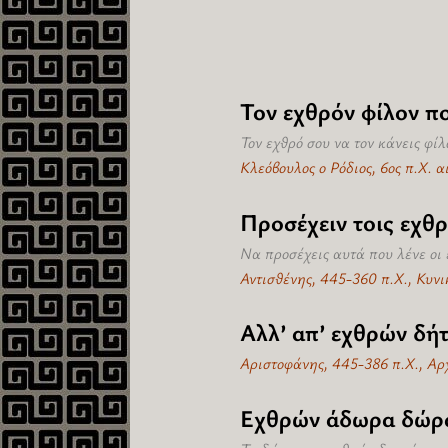
Τον εχθρόν φίλον ποι
Τον εχθρό σου να τον κάνεις φίλ
Κλεόβουλος ο Ρόδιος, 6ος π.Χ. 
Προσέχειν τοις εχθ
Να προσέχεις αυτά που λένε οι 
Αντισθένης, 445-360 π.Χ., Κυνι
Αλλ’ απ’ εχθρών δή
Αριστοφάνης, 445-386 π.Χ., Α
Εχθρών άδωρα δώρα