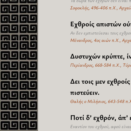
Τα δώρα των εχθρών δεν είναι 
Σοφοκλής, 496-406 π.Χ., Αρχαί
Εχθροίς απιστών ού
Αν δεν εμπιστεύεσαι τους εχθρο
Μένανδρος, 4ος αιών π.Χ., Αρχ
Δυστυχών κρύπτε, ί
Περίανδρος, 668-584 π.Χ., Τύρ
Δει τοις μεν εχθροίς
πιστεύειν.
Θαλής ο Μιλήσιος, 643-548 π.Χ
Ποτί δ’ εχθρόν, άπ’
Εναντίον του εχθρού, αφού είνα