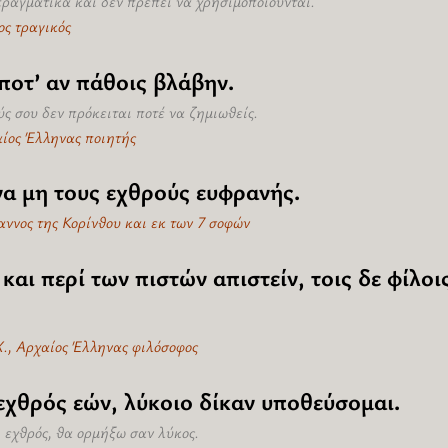
πραγματικά και δεν πρέπει να χρησιμοποιούνται.
ος τραγικός
ποτ’ αν πάθοις βλάβην.
ύς σου δεν πρόκειται ποτέ να ζημιωθείς.
αίος Έλληνας ποιητής
να μη τους εχθρούς ευφρανής.
αννος της Κορίνθου και εκ των 7 σοφών
 και περί των πιστών απιστείν, τοις δε φίλοι
., Αρχαίος Έλληνας φιλόσοφος
 εχθρός εών, λύκοιο δίκαν υποθεύσομαι.
ι εχθρός, θα ορμήξω σαν λύκος.