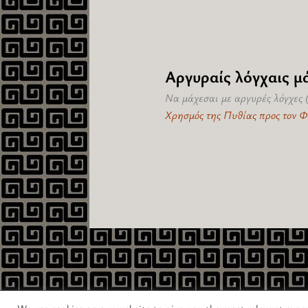
Αργυραίς λόγχαις μ
Να μάχεσαι με αργυρές λόγχες (
Χρησμός της Πυθίας προς τον Φ