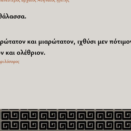
 θάλασσα.
ώτατον και μιαρώτατον, ιχθύσι μεν πότιμον
ν και ολέθριον.
 φιλόσοφος