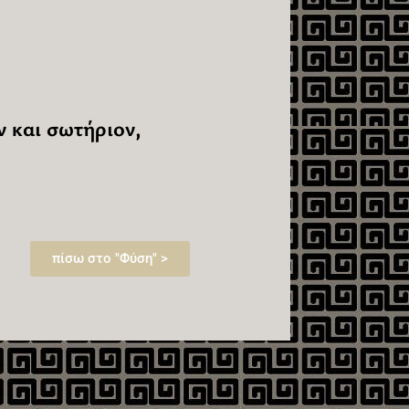
 και σωτήριον,
πίσω στο "Φύση" >