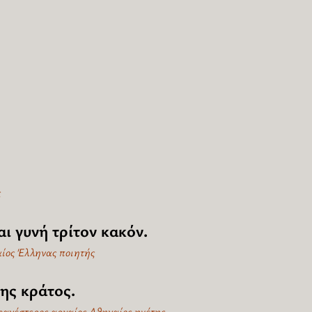
ς
ι γυνή τρίτον κακόν.
αίος Έλληνας ποιητής
ης κράτος.
φανέστερος αρχαίος Αθηναίος ηγέτης