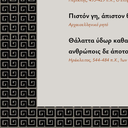
Πιστόν γη, άπιστον
Αρχαιοελληνικό ρητό
Θάλαττα ύδωρ καθαρ
ανθρώποις δε άποτο
Ηράκλειτος, 544-484 π.Χ., Ίων