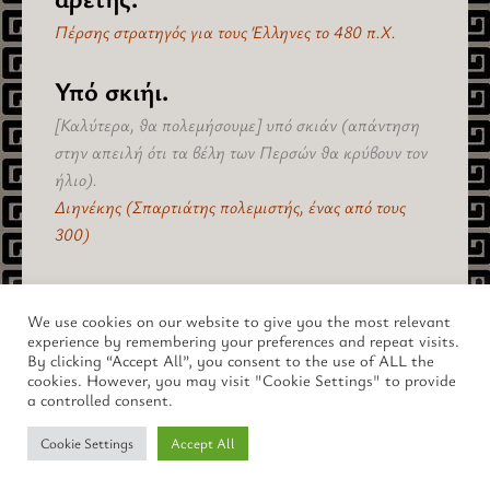
Πέρσης στρατηγός για τους Έλληνες το 480 π.Χ.
Υπό σκιήι.
[Καλύτερα, θα πολεμήσουμε] υπό σκιάν (απάντηση
στην απειλή ότι τα βέλη των Περσών θα κρύβουν τον
ήλιο).
Διηνέκης (Σπαρτιάτης πολεμιστής, ένας από τους
300)
πίσω στο "Αρετές" >
We use cookies on our website to give you the most relevant
experience by remembering your preferences and repeat visits.
By clicking “Accept All”, you consent to the use of ALL the
cookies. However, you may visit "Cookie Settings" to provide
a controlled consent.
Copyright © 2026 lus.gr – Ο Μαγευτικός Κόσμος της Αρχαίας
Cookie Settings
Accept All
Ελλάδας.