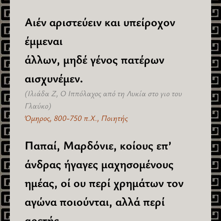
Αιέν αριστεύειν και υπείροχον
έμμεναι
άλλων, μηδέ γένος πατέρων
αισχυνέμεν.
(Ιλιάδα Ζ, Ο Ιππόλαχος από τη Λυκία στο γιο του
Γλαύκο)
Όμηρος, 800-750 π.Χ., Ποιητής
Παπαί, Μαρδόνιε, κοίους επ’
άνδρας ήγαγες μαχησομένους
ημέας, οί ου περί χρημάτων τον
αγώνα ποιούνται, αλλά περί
αρετής.