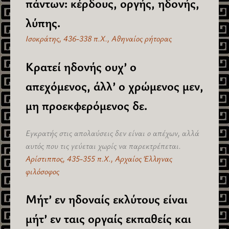
πάντων: κέρδους, οργής, ηδονής,
λύπης.
Ισοκράτης, 436-338 π.Χ., Αθηναίος ρήτορας
Κρατεί ηδονής ουχ’ ο
απεχόμενος, άλλ’ ο χρώμενος μεν,
μη προεκφερόμενος δε.
Εγκρατής στις απολαύσεις δεν είναι ο απέχων, αλλά
αυτός που τις γεύεται χωρίς να παρεκτρέπεται.
Αρίστιππος, 435-355 π.Χ., Αρχαίος Έλληνας
φιλόσοφος
Μήτ’ εν ηδοναίς εκλύτους είναι
μήτ’ εν ταις οργαίς εκπαθείς και