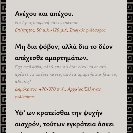
Ανέχου και απέχου.
Να έχεις υπομονή και εγκράτεια.
Επίκτητος, 50 μ.Χ.-120 μ.Χ, Στωικός φιλόσοφος
Μη δια φόβον, αλλά δια το δέον
απέχεσθε αμαρτημάτων.
Όχι από φόβο, αλλά επειδή έτσι είναι το σωστό
πρέπει να απέχει κανείς από τα αμαρτήματα [και τις
αδικίες].
Δημόκριτος, 470-370 π.Χ., Αρχαίος Έλληνας
φιλόσοφος
Υφ’ ων κρατείσθαι την ψυχήν
αισχρόν, τούτων εγκράτεια άσκει