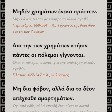
Μηδέν χρημάτων ένεκα πράττειν.
Μην κάνεις τίποτα με κίνητρο τα υλικά αγαθά.
Περίανδρος, 668-584 π.Χ., Τύραννος της Κορίνθου
και εκ των 7 σοφών
Δια την των χρημάτων κτήσιν
πάντες οι πόλεμοι γίγνονται.
Όλοι οι πόλεμοι γίνονται για την απόκτηση υλικών
αγαθών.
Πλάτων, 427-347 π.Χ., Φιλόσοφος
Μη δια φόβον, αλλά δια το δέον
απέχεσθε αμαρτημάτων.
Όχι από φόβο, αλλά επειδή έτσι είναι το σωστό
πρέπει να απέχει κανείς από τα αμαρτήματα [και τις