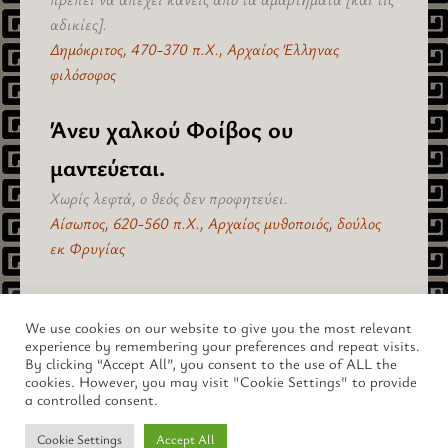
αδικίες].
Δημόκριτος, 470-370 π.Χ., Αρχαίος Έλληνας
φιλόσοφος
Άνευ χαλκού Φοίβος ου
μαντεύεται.
Χωρίς λεφτά, ο θεός δεν προφητεύει.
Αίσωπος, 620-560 π.Χ., Αρχαίος μυθοποιός, δούλος
εκ Φρυγίας
πίσω στο "Αιτία & Αποτελέσματα" >
We use cookies on our website to give you the most relevant
experience by remembering your preferences and repeat visits.
By clicking “Accept All”, you consent to the use of ALL the
cookies. However, you may visit "Cookie Settings" to provide
a controlled consent.
Copyright © 2026 lus.gr – Ο Μαγευτικός Κόσμος της Αρχαίας
Cookie Settings
Accept All