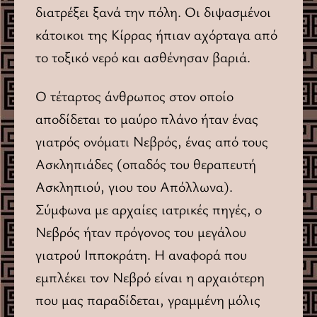
διατρέξει ξανά την πόλη. Οι διψασμένοι
κάτοικοι της Kίρρας ήπιαν αχόρταγα από
το τοξικό νερό και ασθένησαν βαριά.
O τέταρτος άνθρωπος στον οποίο
αποδίδεται το μαύρο πλάνο ήταν ένας
γιατρός ονόματι Nεβρός, ένας από τους
Aσκληπιάδες (οπαδός του θεραπευτή
Aσκληπιού, γιου του Aπόλλωνα).
Σύμφωνα με αρχαίες ιατρικές πηγές, ο
Nεβρός ήταν πρόγονος του μεγάλου
γιατρού Iπποκράτη. H αναφορά που
εμπλέκει τον Nεβρό είναι η αρχαιότερη
που μας παραδίδεται, γραμμένη μόλις