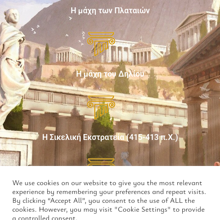
Η μάχη των Πλαταιών
Η μάχη του Δηλίου
Η Σικελική Εκστρατεία (415-413 π.Χ.)
We use cookies on our website to give you the most relevant
experience by remembering your preferences and repeat visits.
By clicking “Accept All”, you consent to the use of ALL the
Η 2η μάχη της Μαντινείας
cookies. However, you may visit "Cookie Settings" to provide
a controlled consent.