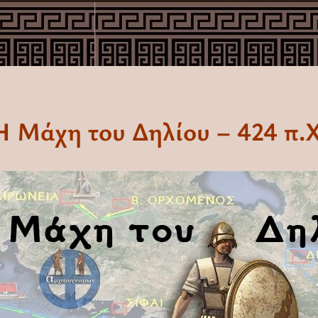
Η Μάχη του Δηλίου – 424 π.Χ