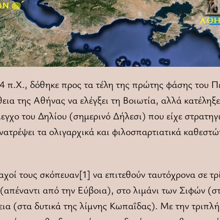
24 π.Χ., δόθηκε προς τα τέλη της πρώτης φάσης του 
ια της Αθήνας να ελέγξει τη Βοιωτία, αλλά κατέληξε 
λεγχο του Δηλίου (σημερινό Δήλεσι) που είχε στρατηγ
νατρέψει τα ολιγαρχικά και φιλοσπαρτιατικά καθεστ
αχοί τους σκόπευαν[1] να επιτεθούν ταυτόχρονα σε τρ
 (απέναντι από την Εύβοια), στο λιμάνι των Σιφών (σ
εια (στα δυτικά της λίμνης Κωπαΐδας). Με την τριπλ