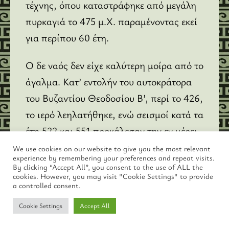
τέχνης, όπου καταστράφηκε από μεγάλη
πυρκαγιά το 475 μ.Χ. παραμένοντας εκεί
για περίπου 60 έτη.
Ο δε ναός δεν είχε καλύτερη μοίρα από το
άγαλμα. Κατ’ εντολήν του αυτοκράτορα
του Βυζαντίου Θεοδοσίου Β’, περί το 426,
το ιερό λεηλατήθηκε, ενώ σεισμοί κατά τα
έτη 522 και 551 προκάλεσαν την εν μέρει
ταφή των ερειπίων του ναού του Διός.
We use cookies on our website to give you the most relevant
experience by remembering your preferences and repeat visits.
Κατά άλλη άποψη, το αρχιτεκτόνημα του
By clicking “Accept All”, you consent to the use of ALL the
cookies. However, you may visit "Cookie Settings" to provide
Λίβωνος λεηλατήθηκε από τους Γότθους
a controlled consent.
και τα υπολείμματά του μετετράπησαν σε
Cookie Settings
Accept All
χριστιανικό ναό, μέχρι που κατέρρευσε
από σεισμό, ενώ αργότερα τα ερείπια