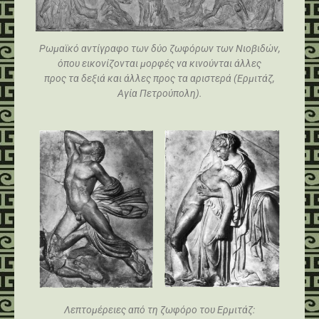
Ρωμαϊκό αντίγραφο των δύο ζωφόρων των Νιοβιδών,
όπου εικονίζονται μορφές να κινούνται άλλες
προς τα δεξιά και άλλες προς τα αριστερά (Ερμιτάζ,
Αγία Πετρούπολη).
Λεπτομέρειες από τη ζωφόρο του Ερμιτάζ: