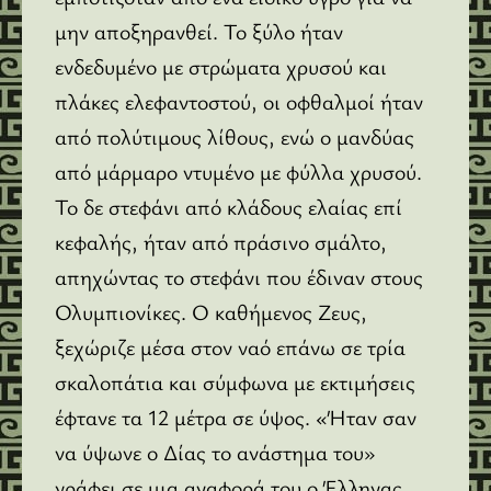
μην αποξηρανθεί. Το ξύλο ήταν
ενδεδυμένο με στρώματα χρυσού και
πλάκες ελεφαντοστού, οι οφθαλμοί ήταν
από πολύτιμους λίθους, ενώ ο μανδύας
από μάρμαρο ντυμένο με φύλλα χρυσού.
Το δε στεφάνι από κλάδους ελαίας επί
κεφαλής, ήταν από πράσινο σμάλτο,
απηχώντας το στεφάνι που έδιναν στους
Ολυμπιονίκες. Ο καθήμενος Ζευς,
ξεχώριζε μέσα στον ναό επάνω σε τρία
σκαλοπάτια και σύμφωνα με εκτιμήσεις
έφτανε τα 12 μέτρα σε ύψος. «Ήταν σαν
να ύψωνε ο Δίας το ανάστημα του»
γράφει σε μια αναφορά του ο Έλληνας