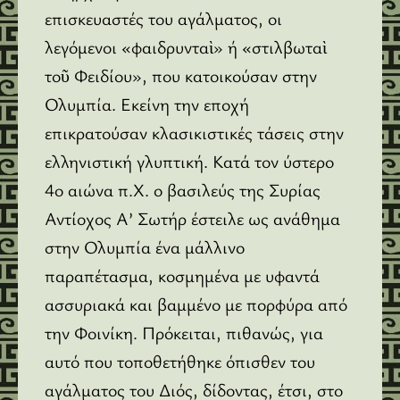
επισκευαστές του αγάλματος, οι
λεγόμενοι «φαιδρυνταὶ» ή «στιλβωταὶ
τοῦ Φειδίου», που κατοικούσαν στην
Ολυμπία. Εκείνη την εποχή
επικρατούσαν κλασικιστικές τάσεις στην
ελληνιστική γλυπτική. Κατά τον ύστερο
4ο αιώνα π.Χ. ο βασιλεύς της Συρίας
Αντίοχος Α’ Σωτήρ έστειλε ως ανάθημα
στην Ολυμπία ένα μάλλινο
παραπέτασμα, κοσμημένα με υφαντά
ασσυριακά και βαμμένο με πορφύρα από
την Φοινίκη. Πρόκειται, πιθανώς, για
αυτό που τοποθετήθηκε όπισθεν του
αγάλματος του Διός, δίδοντας, έτσι, στο