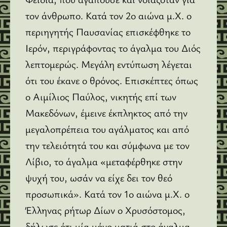
τον άνθρωπο. Κατά τον 2ο αιώνα μ.Χ. ο
περιηγητής Παυσανίας επισκέφθηκε το
Ιερόν, περιγράφοντας το άγαλμα του Διός
λεπτομερώς. Μεγάλη εντύπωση λέγεται
ότι του έκανε ο θρόνος. Επισκέπτες όπως
ο Αιμίλιος Παύλος, νικητής επί των
Μακεδόνων, έμεινε έκπληκτος από την
μεγαλοπρέπεια του αγάλματος και από
την τελειότητά του και σύμφωνα με τον
Λίβιο, το άγαλμα «μεταφέρθηκε στην
ψυχή του, ωσάν να είχε δει τον θεό
προσωπικά». Κατά τον 1ο αιώνα μ.Χ. ο
Έλληνας ρήτωρ Δίων ο Χρυσόστομος,
δήλωσε ότι μία μόνο ματιά στο άγαλμα,