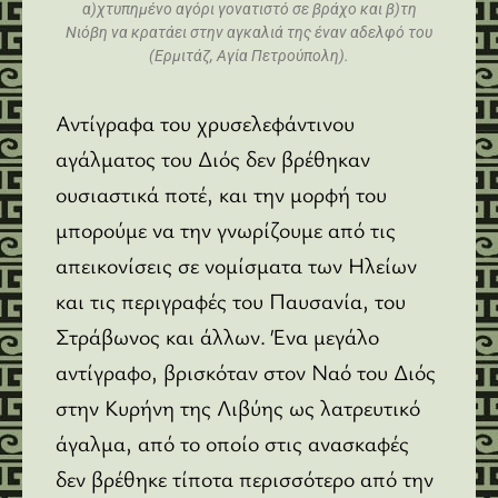
α)χτυπημένο αγόρι γονατιστό σε βράχο και β)τη
Νιόβη να κρατάει στην αγκαλιά της έναν αδελφό του
(Ερμιτάζ, Αγία Πετρούπολη).
Αντίγραφα του χρυσελεφάντινου
αγάλματος του Διός δεν βρέθηκαν
ουσιαστικά ποτέ, και την μορφή του
μπορούμε να την γνωρίζουμε από τις
απεικονίσεις σε νομίσματα των Ηλείων
και τις περιγραφές του Παυσανία, του
Στράβωνος και άλλων. Ένα μεγάλο
αντίγραφο, βρισκόταν στον Ναό του Διός
στην Κυρήνη της Λιβύης ως λατρευτικό
άγαλμα, από το οποίο στις ανασκαφές
δεν βρέθηκε τίποτα περισσότερο από την