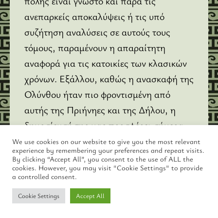
πόλης είναι γνωστό και παρά τις
ανεπαρκείς αποκαλύψεις ή τις υπό
συζήτηση αναλύσεις σε αυτούς τους
τόμους, παραμένουν η απαραίτητη
αναφορά για τις κατοικίες των κλασικών
χρόνων. Εξάλλου, καθώς η ανασκαφή της
Ολύνθου ήταν πιο φροντισμένη από
αυτής της Πριήνηες και της Δήλου, η
δημοσίευσή της μας προσφέρει σήμερα
περισσότερες λεπτομέρειες για τον
We use cookies on our website to give you the most relevant
experience by remembering your preferences and repeat visits.
εξοπλισμό των σπιτιών, για παράδειγμα
By clicking “Accept All”, you consent to the use of ALL the
cookies. However, you may visit "Cookie Settings" to provide
για τις κλειδαριές, τα υφαντικά βάρη, τις
a controlled consent.
κεράμους με οπή, κ.α., και
Cookie Settings
Accept All
αντιλαμβανόμαστε καλύτερα τις