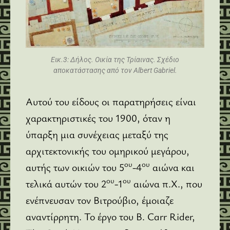
Εικ.3: Δήλος. Οικία της Τρίαινας. Σχέδιο
αποκατάστασης από τον Albert Gabriel.
Αυτού του είδους οι παρατηρήσεις είναι
χαρακτηριστικές του 1900, όταν η
ύπαρξη μια συνέχειας μεταξύ της
αρχιτεκτονικής του ομηρικού μεγάρου,
ου
ου
αυτής των οικιών του 5
-4
αιώνα και
ου
ου
τελικά αυτών του 2
-1
αιώνα π.Χ., που
ενέπνευσαν τον Βιτρούβιο, έμοιαζε
αναντίρρητη. Το έργο του B. Carr Rider,