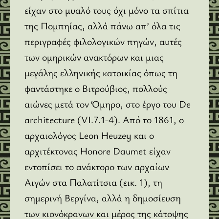
είχαν στο μυαλό τους όχι μόνο τα σπίτια
της Πομπηίας, αλλά πάνω απ’ όλα τις
περιγραφές φιλολογικών πηγών, αυτές
των ομηρικών ανακτόρων και μιας
μεγάλης ελληνικής κατοικίας όπως τη
φαντάστηκε ο Βιτρούβιος, πολλούς
αιώνες μετά τον Όμηρο, στο έργο του De
architecture (VI.7.1-4). Από το 1861, ο
αρχαιολόγος Leon Heuzey και ο
αρχιτέκτονας Honore Daumet είχαν
εντοπίσει το ανάκτορο των αρχαίων
Αιγών στα Παλατίτσια (εικ. 1), τη
σημερινή Βεργίνα, αλλά η δημοσίευση
των κιονόκρανων και μέρος της κάτοψης