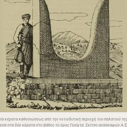
ία κέρατα καθοσιώσεως από την νοτιοδυτική περιοχή του παλατιού τη
εσα στα δύο κέρατα στο βάθος το όρος Γιούχτα. Σκίτσο ανασκαφών Α.Έ