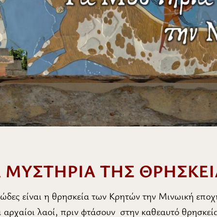
Α ΜΥΣΤΗΡΙΑ ΤΗΣ ΘΡΗΣΚΕΙ
ώδες είναι η θρησκεία των Κρητών την Μινωική εποχή
ι αρχαίοι λαοί, πριν φτάσουν στην καθεαυτό θρησκεί