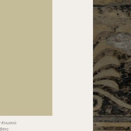
ς Κνωσού.
βανς.