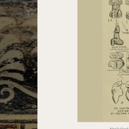
Νεολιθικά 