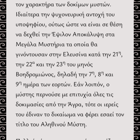
τον χαρακτήρα των δοκίμων μυστών.
Ιδιαίτερα την ψυχονευρική αντοχή του
υποψηφίου, ούτως ώστε να είναι σε θέση
να δεχθεί την Έψιλον Αποκάλυψη στα
Μεγάλα Μυστήρια τα οποία θα
η
γινόντουσαν στην Ελευσίνα κατά την 21
,
α
η
την 22
και την 23
του μηνός
η
η
Βοηδρομιώνος, δηλαδή την 7
, 8
και
η
9
ημέρα των εορτών. Εάν λοιπόν, ο
μύστης περνούσε με επιτυχία όλες τις
δοκιμασίες από την Άγρα, τότε οι ιερείς
του έδιναν το δικαίωμα να φέρει εσαεί τον
τίτλο του Αληθινού Μύστη.