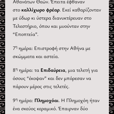
Αθανάτων Θεών. Έπειτα έφθαναν
στο
καλλίχωρο φρέαρ
. Εκεί καθαρίζονταν
με ύδωρ κι ύστερα διανυκτέρευαν στο
Τελεστήριο, όπου και μυούνταν στην
“Εποπτεία”.
η
7
ημέρα: Επιστροφή στην Αθήνα με
σκώμματα και αστεία.
η
8
ημέρα: τα
Επιδαύρεια
, μια τελετή για
όσους “έκοψαν” και δεν μπόρεσαν να
πάρουν μέρος στις τελετές.
η
9
ημέρα:
Πλημοχόαι
. Η Πλημοχόη ήταν
ένα σκεύος κεραμικό. Έπαιρναν δύο