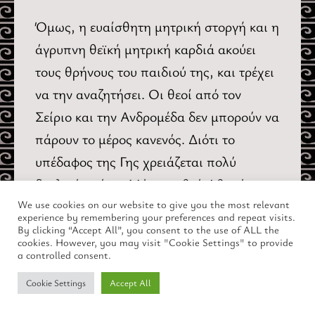
Όμως, η ευαίσθητη μητρική στοργή και η
άγρυπνη θεϊκή μητρική καρδιά ακούει
τους θρήνους του παιδιού της, και τρέχει
να την αναζητήσει. Οι θεοί από τον
Σείριο και την Ανδρομέδα δεν μπορούν να
πάρουν το μέρος κανενός. Διότι το
υπέδαφος της Γης χρειάζεται πολύ
δουλειά ακόμη. Μόνον η θεά Αθηνά
παίρνει φανερά το μέρος της πληγωμένης
We use cookies on our website to give you the most relevant
experience by remembering your preferences and repeat visits.
μάνας.
By clicking “Accept All”, you consent to the use of ALL the
cookies. However, you may visit "Cookie Settings" to provide
a controlled consent.
Η Δήμητρα τρέχει, περιπλανάται παντού
Cookie Settings
Accept All
επί εννέα ημέρες και νύκτες, καίγοντας
δάδες για να φωτίζει τον δρόμο, χωρίς να