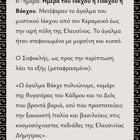
6
ημέρα:
Ημέρα του Ιάκχου ή Γιάκχου ή
Βάκχου
. Μετέφεραν το άγαλμα του
μυστικού Ιάκχου από τον Κεραμεικό έως
την ιερή πόλη της Ελευσίνος. Το άγαλμα
ήταν στεφανωμένο με μυρσίνη και κισσό.
Ο Σοφοκλής, ως προς την περίπτωση
λέει τα εξής (μεταφρασμένο):
«Ω άγαλμα Βάκχε πολυώνυμε, καμάρι
της θυγατέρας του Κάδμου και το Διός
που βροντά βαριά, εσύ που προστατεύεις
την ξακουστή Ιταλία και βασιλεύεις στις
κοσμοσύχναστες πεδιάδες της Ελευσινίας
Δήμητρας».