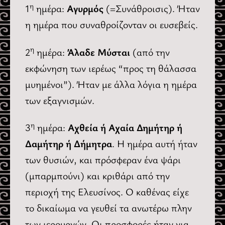
η
1
ημέρα:
Αγυρμός
(=Συνάθροισις). Ήταν
η ημέρα που συναθροίζονταν οι ευσεβείς.
η
2
ημέρα:
Άλαδε Μύσται
(από την
εκφώνηση των ιερέως “προς τη θάλασσα
μυημένοι”). Ήταν με άλλα λόγια η ημέρα
των εξαγνισμών.
η
3
ημέρα:
Αχθεία ή Αχαία Δημήτηρ ή
Δαμήτηρ ή Δήμητρα
. Η ημέρα αυτή ήταν
των θυσιών, και πρόσφεραν ένα ψάρι
(μπαρμπούνι) και κριθάρι από την
περιοχή της Ελευσίνος. Ο καθένας είχε
το δικαίωμα να γευθεί τα ανωτέρω πλην
των ιερουργών. Οι προσφορές ήταν για