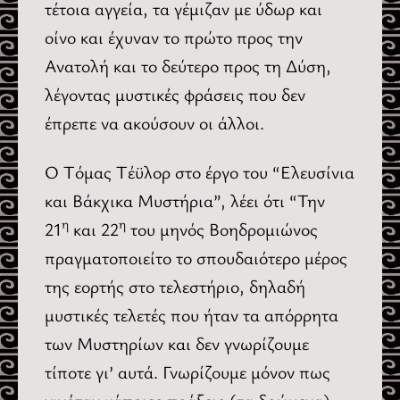
τέτοια αγγεία, τα γέμιζαν με ύδωρ και
οίνο και έχυναν το πρώτο προς την
Ανατολή και το δεύτερο προς τη Δύση,
λέγοντας μυστικές φράσεις που δεν
έπρεπε να ακούσουν οι άλλοι.
Ο Τόμας Τέϋλορ στο έργο του “Ελευσίνια
και Βάκχικα Μυστήρια”, λέει ότι “Την
η
η
21
και 22
του μηνός Βοηδρομιώνος
πραγματοποιείτο το σπουδαιότερο μέρος
της εορτής στο τελεστήριο, δηλαδή
μυστικές τελετές που ήταν τα απόρρητα
των Μυστηρίων και δεν γνωρίζουμε
τίποτε γι’ αυτά. Γνωρίζουμε μόνον πως