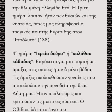
την θλιμμένη Ελληνίδα θεά. Η Τρίτη
ημέρα, λοιπόν, ήταν των θυσιών και της
νηστείας, όπως μας πληροφορεί ο
τραγικός ποιητής Ευριπίδης στον
“Ιππόλυτο” (138).
η
4
ημέρα:
“Ιερεία δεύρο”
ή
“καλάθου
κάθοδος”
. Επρόκειτο για μια πομπή με
άμαξες στις οποίες ήταν ζεμένα βόδια.
Τις άμαξες ακολουθούσαν γυναίκες που
αποτελούσαν την συνοδεία της θεάς
Δήμητρας. Ήταν πεπλοφόρες και
κρατούσαν τις μυστικές κύστεις. Ο
Οβίδιος λέει στο έργο του