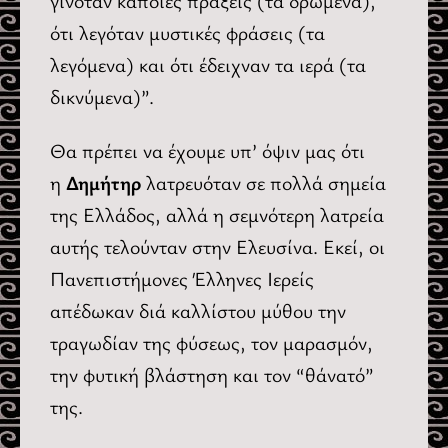
γινόταν κάποιες πράξεις (τα δρώμενα),
ότι λεγόταν μυστικές φράσεις (τα
λεγόμενα) και ότι έδειχναν τα ιερά (τα
δικνύμενα)”.
Θα πρέπει να έχουμε υπ’ όψιν μας ότι
η
Δημήτηρ
λατρευόταν σε πολλά σημεία
της Ελλάδος, αλλά η σεμνότερη λατρεία
αυτής τελούνταν στην Ελευσίνα. Εκεί, οι
Πανεπιστήμονες Έλληνες Ιερείς
απέδωκαν διά καλλίστου μύθου την
τραγωδίαν της φύσεως, τον μαρασμόν,
την φυτική βλάστηση και τον “θάνατό”
της.